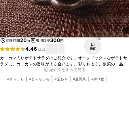
311
20
300
調理時間
費用目安
分
円
4.46
保存
(
19
)
カニカマ入りポテトサラダのご紹介です。オーソドックスなポテトサ
ラダに、カニカマの旨味がよく合います。彩りもよく、副菜の一品は
紹介文をすべて見る
もちろん、お酒のおつまみにもぴったりですよ。ぜひお試しください
ね。
#
きゅうり
#
じゃがいも
#
玉ねぎ
#
夏野菜
#
練り物