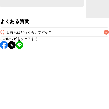
よくある質問
Q
日持ちはどれくらいですか？
+
このレシピをシェアする
保存期間は冷蔵で当日中が目安です。なるべくお早めにお召
し上がりください。

A
※日持ちは目安です。
こちら
の注意事項をご確認の上、正し