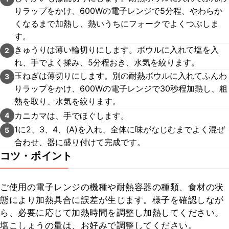
りラップをかけ、600Wの電子レンジで5分程、やわらか
くなるまで加熱し、熱いうちにフォークでよくつぶしま
す。
きゅうりは薄い輪切りにします。ボウルに入れて塩を入
2
れ、手でよく揉み、5分程おき、水気を絞ります。
玉ねぎは薄切りにします。別の耐熱ボウルに入れてふんわ
3
りラップをかけ、600Wの電子レンジで30秒程加熱し、粗
熱を取り、水気を絞ります。
カニカマは、手でほぐします。
4
1に2、3、4、(A)を入れ、全体に味がなじむまでよく混ぜ
5
合わせ、器に盛り付けて完成です。
コツ・ポイント
ご使用の電子レンジの機種や耐熱容器の種類、食材の状
態により加熱具合に誤差が生じます。様子を確認しなが
ら、必要に応じて加熱時間を調整し加熱してください。

塩こしょうの量は、お好みで調整してください。