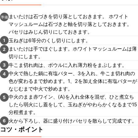
まいたけは石づきを切り落としておきます。 ホワイト
準備
マッシュルームは石づきと軸を切り落としておきます。
パセリはみじん切りにしておきます。
玉ねぎは6等分のくし切りにします。
1
まいたけは手でほぐします。ホワイトマッシュルームは薄
2
切りにします。
牛こま切れ肉は、ボウルに入れ薄力粉をまぶします。
3
中火で熱した鍋に有塩バター、3を入れ、牛こま切れ肉の
4
色が変わるまで炒めます。1、2を加え全体に有塩バターが
なじむまで中火で炒めます。
中火のまま赤ワイン、(A)を入れ全体を混ぜ、ひと煮立ち
5
したら弱火にし蓋をして、玉ねぎがやわらかくなるまで15
分程煮ます。
火から下ろし、器に盛り付けパセリを散らして完成です。
6
コツ・ポイント