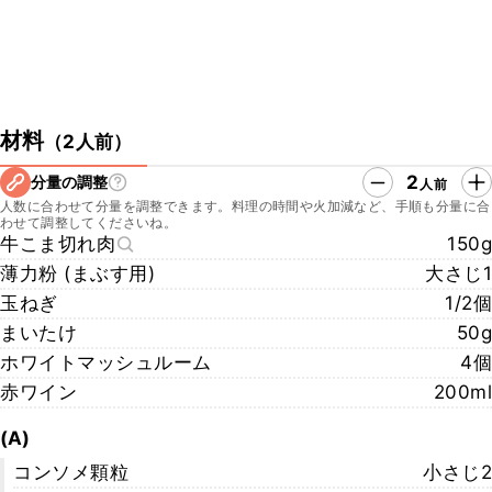
材料
（
2人前
）
2
分量の調整
人前
人数に合わせて分量を調整できます。料理の時間や火加減など、手順も分量に合
わせて調整してくださいね。
牛こま切れ肉
150g
薄力粉 (まぶす用)
大さじ1
玉ねぎ
1/2個
まいたけ
50g
ホワイトマッシュルーム
4個
赤ワイン
200ml
(A)
コンソメ顆粒
小さじ2