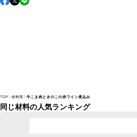
し上がりください。

A
※日持ちは目安です。
こちら
の注意事項をご確認の上、正し
TOP
肉料理
牛こま肉ときのこの赤ワイン煮込み
同じ材料の人気ランキング