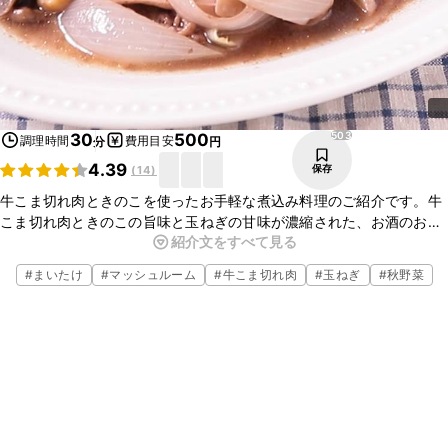
503
30
500
調理時間
費用目安
分
円
4.39
保存
(
14
)
牛こま切れ肉ときのこを使ったお手軽な煮込み料理のご紹介です。牛
こま切れ肉ときのこの旨味と玉ねぎの甘味が濃縮された、お酒のお供
紹介文をすべて見る
にもぴったりな一品です。普段の食卓にはもちろん、ちょっとしたお
もてなしにもおすすめですよ。ぜひ作ってみてくださいね。
#
まいたけ
#
マッシュルーム
#
牛こま切れ肉
#
玉ねぎ
#
秋野菜