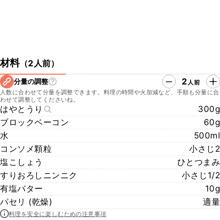
材料
（
2人前
）
2
分量の調整
人前
人数に合わせて分量を調整できます。料理の時間や火加減など、手順も分量に合
わせて調整してくださいね。
はやとうり
300g
ブロックベーコン
60g
水
500ml
コンソメ顆粒
小さじ2
塩こしょう
ひとつまみ
すりおろしニンニク
小さじ1/2
有塩バター
10g
パセリ (乾燥)
適量
料理を安全に楽しむための注意事項