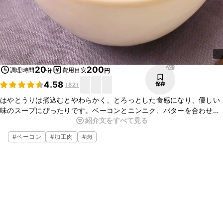
741
20
200
調理時間
費用目安
分
円
4.58
保存
(
82
)
はやとうりは煮込むとやわらかく、とろっとした食感になり、優しい
味のスープにぴったりです。ベーコンとニンニク、バターを合わせ
紹介文をすべて見る
て、コク深く仕上げました。簡単に作ることが出来るので、ぜひ作っ
てみてくださいね。
#
ベーコン
#
加工肉
#
肉