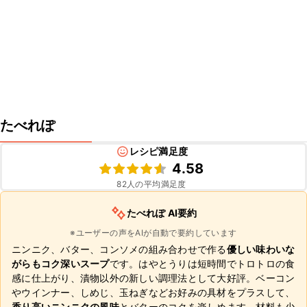
たべれぽ
レシピ満足度
4.58
82
人の平均満足度
たべれぽ AI要約
※ユーザーの声をAIが自動で要約しています
ニンニク、バター、コンソメの組み合わせで作る
優しい味わいな
がらもコク深いスープ
です。はやとうりは短時間でトロトロの食
感に仕上がり、漬物以外の新しい調理法として大好評。ベーコン
やウインナー、しめじ、玉ねぎなどお好みの具材をプラスして、
香り高いニンニクの風味
とバターのコクを楽しめます。材料も少