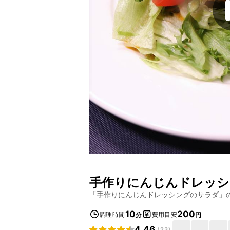
手作りにんじんドレッシ
「
手作りにんじんドレッシングのサラダ
」
10
200
調理時間
費用目安
分
円
4.46
(
23
)