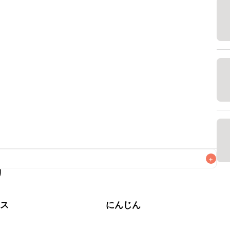
+
リ
なるべくお早めにお召し上がりください。

タス
にんじん