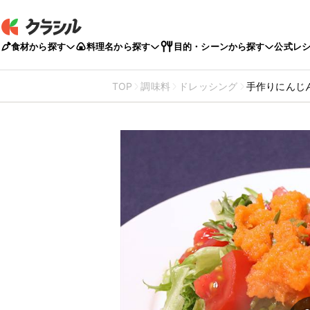
食材から探す
料理名から探す
目的・シーンから探す
公式レ
TOP
調味料
ドレッシング
手作りにんじ