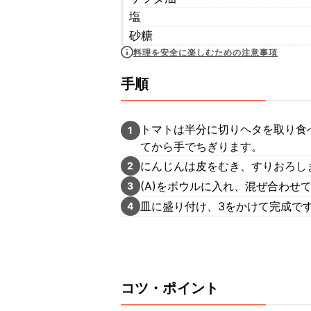
塩
砂糖
料理を安全に楽しむための注意事項
手順
トマトは半分に切りヘタを取り食
1
てから手でちぎります。
にんじんは皮をむき、すりおろし
2
(A)をボウルに入れ、混ぜ合わせ
3
皿に盛り付け、3をかけて完成で
4
コツ・ポイント