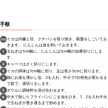
手順
イカは内臓と目、クチバシを取り除き、吸盤をしごいてお
準備
きます。 にんじんは皮を剥いておきます。
玉ねぎは1cm幅に、にんじんは1cm幅の短冊切りにしま
1
す。
キャベツはざく切りにします。
2
イカの胴体は1cm幅に切り、足は長さ3cmに切ります。
3
鍋にお湯を沸かし塩、3を入れ、中火で1分程色が変わるま
4
で茹で、湯切りをします。
ボウルに調味料を混ぜ合わせます。
5
中火で熱したフライパンにごま油をひき、1、2を入れ中火
6
で玉ねぎが透き通るまで炒めます。