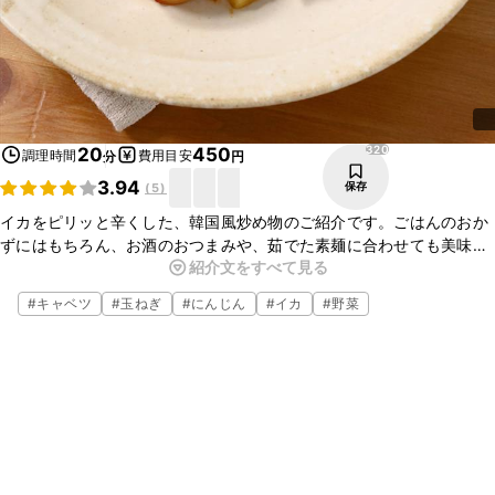
320
20
450
調理時間
費用目安
分
円
3.94
保存
(
5
)
イカをピリッと辛くした、韓国風炒め物のご紹介です。ごはんのおか
ずにはもちろん、お酒のおつまみや、茹でた素麺に合わせても美味し
紹介文をすべて見る
いですよ。辛いのがお好きな方は、粉唐辛子を多めに入れてお召し上
がりください。
#
キャベツ
#
玉ねぎ
#
にんじん
#
イカ
#
野菜