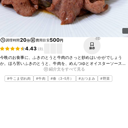
136
20
500
調理時間
費用目安
分
円
4.43
保存
(
9
)
今晩のお食事に、ふきのとうと牛肉のさっと炒めはいかがでしょう
か。ほろ苦いふきのとうと、牛肉を、めんつゆとオイスターソースで
紹介文をすべて見る
味付けをすると、ごはんにぴったりのおかずになりますよ。お酒のお
つまみにも最適なので、ぜひお試しくださいね。
#
牛こま切れ肉
#
牛肉
#
春（3–5月）
#
おつまみ
#
野菜