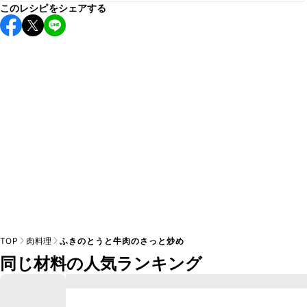
このレシピをシェアする
保存期間は冷蔵で翌日中が目安です。なるべくお早めにお召
し上がりください。

A
※日持ちは目安です。
こちら
の注意事項をご確認の上、正し
TOP
肉料理
ふきのとうと牛肉のさっと炒め
同じ材料の人気ランキング