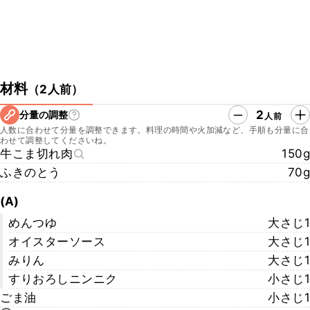
材料
（
2人前
）
2
分量の調整
人前
人数に合わせて分量を調整できます。料理の時間や火加減など、手順も分量に合
わせて調整してくださいね。
牛こま切れ肉
150g
ふきのとう
70g
(A)
めんつゆ
大さじ1
オイスターソース
大さじ1
みりん
大さじ1
すりおろしニンニク
小さじ1
ごま油
小さじ1