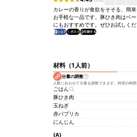
カレーの香りが食欲をそそる、簡単
お手軽な一品です。豚ひき肉はベー
にもおすすめです。ぜひお試しくだ
印刷する
シェア
ポスト
材料
（
1人前
）
分量の調整
人数に合わせて分量を調整できます。料理の時間
ごはん
豚ひき肉
玉ねぎ
赤パプリカ
にんじん
(A)