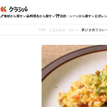
食材から探す
料理名から探す
目的・シーンから探す
公式レ
TOP
ごはんもの
カレー
豚ひき肉でカレ