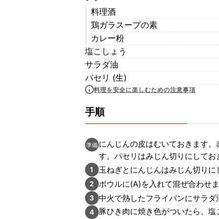
料理酒
鶏ガラスープの素
カレー粉
塩こしょう
サラダ油
パセリ (生)
料理を安全に楽しむための注意事項
手順
にんじんの皮はむいておきます。
準備
す。パセリはみじん切りにしてお
玉ねぎとにんじんはみじん切りに
1
ボウルに(A)を入れて混ぜ合わせ
2
中火で熱したフライパンにサラダ
3
豚ひき肉に焼き色がついたら、塩
4