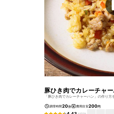
豚ひき肉でカレーチャー
「
豚ひき肉でカレーチャーハン
」の作り方
20
200
調理時間
費用目安
分
円
4.43
(
172
)