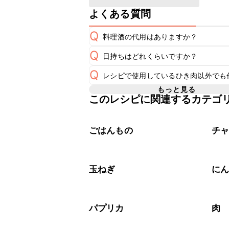
よくある質問
Q
料理酒の代用はありますか？
Q
日持ちはどれくらいですか？
A
Q
レシピで使用しているひき肉以外でも
保存期間は冷蔵で当日中が目安です。
A
もっと見る
このレシピに関連するカテゴ
A
※日持ちは目安です。
こちら
ごはんもの
チ
玉ねぎ
に
パプリカ
肉