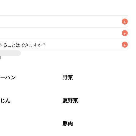
+
+
作ることはできますか？
+
なるべくお早めにお召し上がりください。

リ
ャーハン
野菜
んじん
夏野菜
豚肉