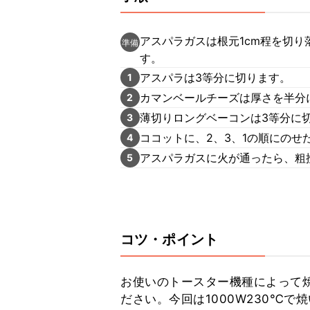
アスパラガスは根元1cm程を切り
準備
す。
アスパラは3等分に切ります。
1
カマンベールチーズは厚さを半分
2
薄切りロングベーコンは3等分に
3
ココットに、2、3、1の順にのせ
4
アスパラガスに火が通ったら、粗
5
コツ・ポイント
お使いのトースター機種によって
ださい。今回は1000W230℃で焼