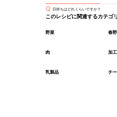
Q
日持ちはどれくらいですか？
このレシピに関連するカテゴ
保存期間は冷蔵で翌日中が目安です。
A
※日持ちは目安です。
こちら
野菜
春
肉
加
乳製品
チ