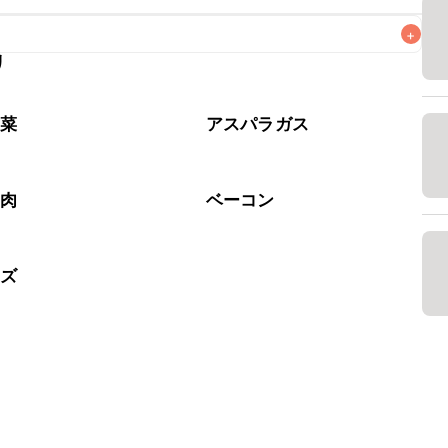
+
リ
なるべくお早めにお召し上がりください。

野菜
アスパラガス
工肉
ベーコン
ーズ