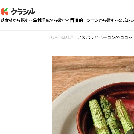
食材から探す
料理名から探す
目的・シーンから探す
公式レ
TOP
肉料理
アスパラとベーコンのココッ