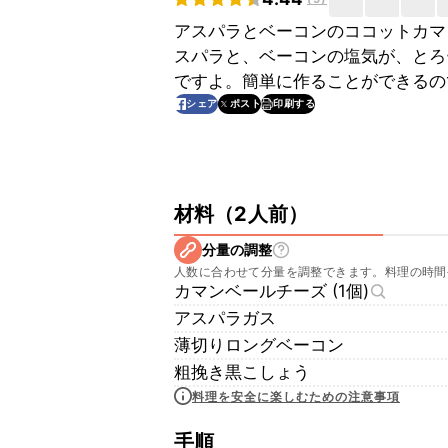
アスパラとベーコンのココットカマ
スパラと、ベーコンの塩気が、とろ
ですよ。簡単に作ることができるの
印刷する
シェア
ポスト
材料
（
2人前
）
分量の調整
人数に合わせて分量を調整できます。料理の時間
カマンベールチーズ (1個)
アスパラガス
薄切りロングベーコン
粗挽き黒こしょう
料理を安全に楽しむための注意事項
手順