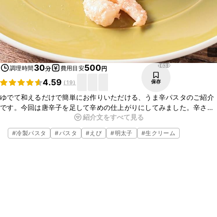
1638
30
500
調理時間
費用目安
分
円
4.59
保存
(
19
)
ゆでて和えるだけで簡単にお作りいただける、うま辛パスタのご紹介
です。今回は唐辛子を足して辛めの仕上がりにしてみました。辛さが
紹介文をすべて見る
苦手な方は、一味唐辛子を抜いていただいてもおいしく召し上がって
いただけますよ。この機会にぜひ作ってみてくださいね。
#
冷製パスタ
#
パスタ
#
えび
#
明太子
#
生クリーム