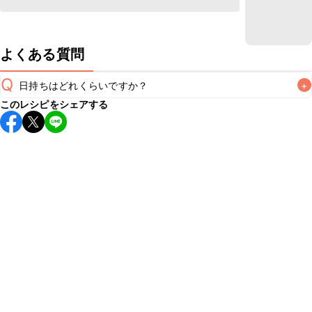
よくある質問
Q
日持ちはどれくらいですか？
+
このレシピをシェアする
こちらのレシピは出来たてをお召し上がりいただくことをお
すすめします。

A
※日持ちは目安です。
こちら
の注意事項をご確認の上、正し