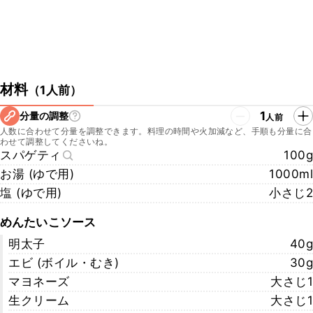
材料
（
1人前
）
1
分量の調整
人前
人数に合わせて分量を調整できます。料理の時間や火加減など、手順も分量に合
わせて調整してくださいね。
スパゲティ
100g
お湯 (ゆで用)
1000ml
塩 (ゆで用)
小さじ2
めんたいこソース
明太子
40g
エビ (ボイル・むき)
30g
マヨネーズ
大さじ1
生クリーム
大さじ1