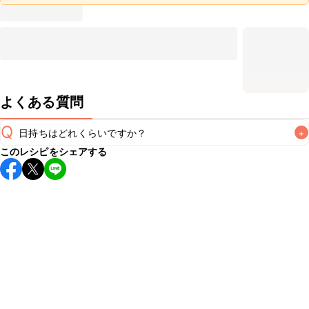
よくある質問
Q
日持ちはどれくらいですか？
+
このレシピをシェアする
保存期間は冷蔵で翌日中が目安です。なるべくお早めにお召
し上がりください。

A
※日持ちは目安です。
こちら
の注意事項をご確認の上、正し