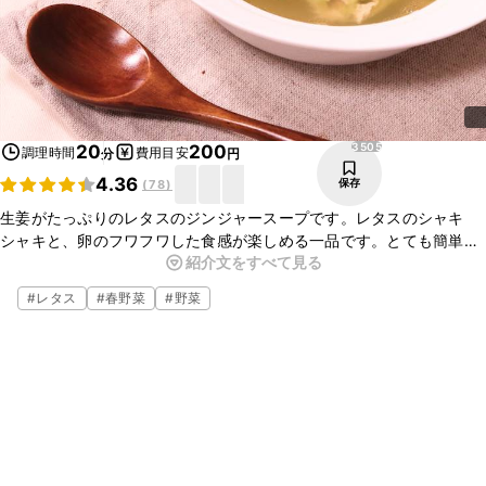
3505
20
200
調理時間
費用目安
分
円
4.36
保存
(
78
)
生姜がたっぷりのレタスのジンジャースープです。レタスのシャキ
シャキと、卵のフワフワした食感が楽しめる一品です。とても簡単な
紹介文をすべて見る
ので、是非作ってみてくださいね。
#
レタス
#
春野菜
#
野菜