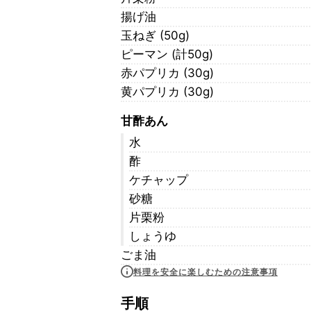
揚げ油
玉ねぎ (50g)
ピーマン (計50g)
赤パプリカ (30g)
黄パプリカ (30g)
甘酢あん
水
酢
ケチャップ
砂糖
片栗粉
しょうゆ
ごま油
料理を安全に楽しむための注意事項
手順