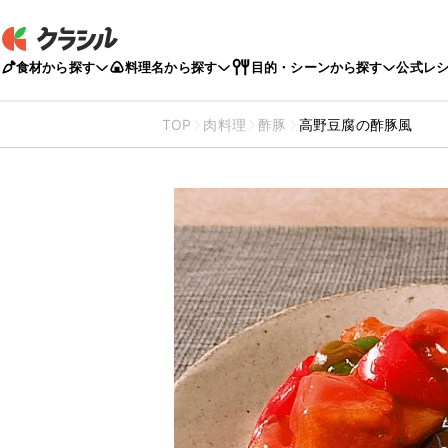
食材から探す
料理名から探す
目的・シーンから探す
公式レ
TOP
肉料理
酢豚
高野豆腐の酢豚風