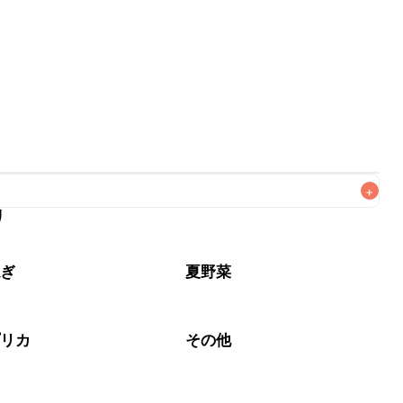
+
リ
なるべくお早めにお召し上がりください。

ねぎ
夏野菜
プリカ
その他