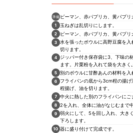
ピーマン、赤パプリカ、黄パプリ
準備
玉ねぎは乱切りにします。
1
ピーマン、赤パプリカ、黄パプリ
2
水を張ったボウルに高野豆腐を入
3
切ります。
ジッパー付き保存袋に3、下味の
4
ます。片栗粉を入れて袋を大きく
別のボウルに甘酢あんの材料を入
5
フライパンの底から3cm程の揚げ
6
程揚げ、油を切ります。
中火に熱した別のフライパンにご
7
2を入れ、全体に油がなじむまで
8
弱火にして、5を回し入れ、大き
9
下ろします。
器に盛り付けて完成です。
10