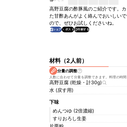
高野豆腐の酢豚風のご紹介です。カ
た甘酢あんがよく絡んでおいしいで
ので、ぜひお試しくださいね。
印刷する
シェア
ポスト
材料
（
2人前
）
分量の調整
人数に合わせて分量を調整できます。料理の時間
高野豆腐 (乾燥・計30g)
水 (戻す用)
下味
めんつゆ (2倍濃縮)
すりおろし生姜
片栗粉