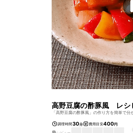
高野豆腐の酢豚風
レシ
「
高野豆腐の酢豚風
」の作り方を簡単で分
30
400
調理時間
費用目安
分
円
レビュー