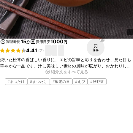
411
15
1000
調理時間
費用目安
分
円
4.41
保存
(
7
)
焼いた松茸の香ばしい香りに、エビの旨味と彩りを合わせ、見た目も
華やかな一品です。汁に美味しい素材の風味が広がり、おかわりした
紹介文をすべて見る
くなる美味しさですよ。来客時のおもてなしや、特別な日にもおすす
めです。是非、おためしください。
#
まつたけ
#
まつたけ
#
敬老の日
#
えび
#
秋野菜