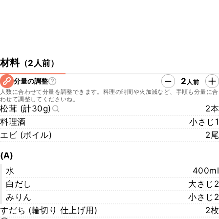
材料
（
2人前
）
2
分量の調整
人前
人数に合わせて分量を調整できます。料理の時間や火加減など、手順も分量に合
わせて調整してくださいね。
松茸 (計30g)
2本
料理酒
小さじ1
エビ (ボイル)
2尾
(A)
水
400ml
白だし
大さじ2
みりん
小さじ2
すだち (輪切り 仕上げ用)
2枚