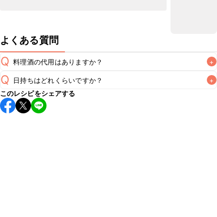
よくある質問
Q
料理酒の代用はありますか？
+
Q
日持ちはどれくらいですか？
+
A
このレシピをシェアする
保存期間は冷蔵で翌日中が目安です。なるべくお早めにお召
し上がりください。

A
※日持ちは目安です。
こちら
の注意事項をご確認の上、正し