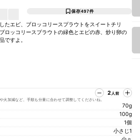
保存
497
件
したエビ、ブロッコリースプラウトをスイートチリ
ブロッコリースプラウトの緑色とエビの赤、炒り卵の
品ですよ。
2
人前
や火加減など、手順も分量に合わせて調整してくださいね。
70g
100g
1個
小さじ1
少々