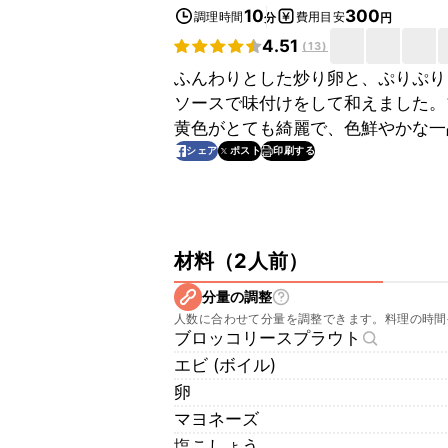
10
300
調理時間
費用目安
分
円
4.51
(
13
)
ふんわりとした炒り卵と、ぷりぷり
ソースで味付けをして和えました。
黄色がとても綺麗で、色鮮やかな一
印刷する
シェア
ポスト
材料
（
2人前
）
分量の調整
人数に合わせて分量を調整できます。料理の時間
ブロッコリースプラウト
エビ (ボイル)
卵
マヨネーズ
塩こしょう