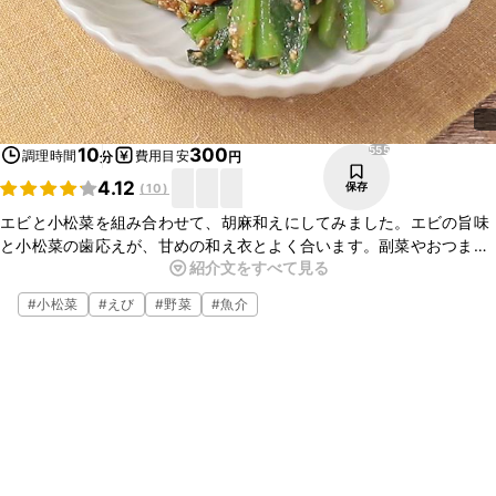
555
10
300
調理時間
費用目安
分
円
4.12
保存
(
10
)
エビと小松菜を組み合わせて、胡麻和えにしてみました。エビの旨味
と小松菜の歯応えが、甘めの和え衣とよく合います。副菜やおつまみ
紹介文をすべて見る
の一品としても便利です。お好みの野菜を入れるとアレンジが広がり
ます。ぜひお試しくださいね。
#
小松菜
#
えび
#
野菜
#
魚介