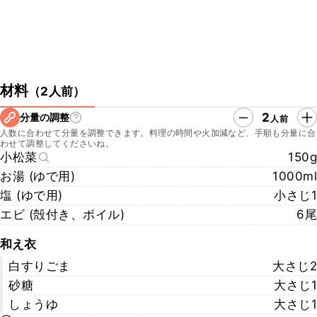
材料
（
2人前
）
2
分量の調整
人前
人数に合わせて分量を調整できます。料理の時間や火加減など、手順も分量に合
わせて調整してくださいね。
小松菜
150g
お湯 (ゆで用)
1000ml
塩 (ゆで用)
小さじ1
エビ (殻付き、ボイル)
6尾
和え衣
白すりごま
大さじ2
砂糖
大さじ1
しょうゆ
大さじ1