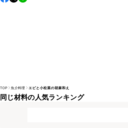
し上がりください。

A
※日持ちは目安です。
こちら
の注意事項をご確認の上、正し
TOP
魚介料理
エビと小松菜の胡麻和え
同じ材料の人気ランキング