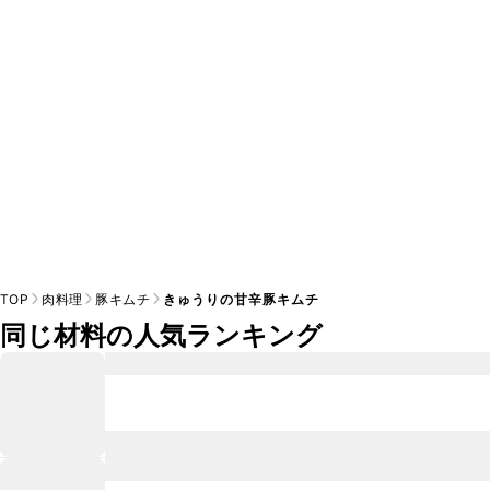
※日持ちは目安です。
こちら
の注意事項をご確認の上、正し
TOP
肉料理
豚キムチ
きゅうりの甘辛豚キムチ
同じ材料の人気ランキング