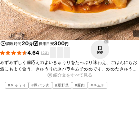
991
20
300
調理時間
費用目安
分
円
4.64
保存
(
23
)
みずみずしく歯応えのよいきゅうりをたっぷり味わえ、ごはんにもお
酒にもよく合う、きゅうりの豚バラキムチ炒めです。炒めたきゅうり
紹介文をすべて見る
の旨味が凝縮され、はちみつを少し加えることで辛さの中に優しい甘
味が広がります。ぜひお試しくださいね。
#
きゅうり
#
豚バラ肉
#
夏野菜
#
豚肉
#
キムチ