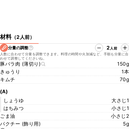
材料
（
2人前
）
2
分量の調整
人前
人数に合わせて分量を調整できます。料理の時間や火加減など、手順も分量に合
わせて調整してくださいね。
豚バラ肉 (薄切り)
150g
きゅうり
1本
キムチ
70g
(A)
しょうゆ
大さじ1
はちみつ
小さじ1
ごま油
小さじ2
パクチー (飾り用)
5g