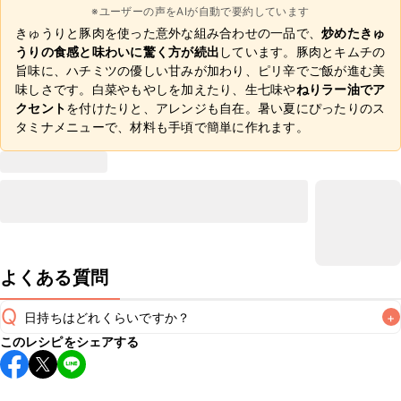
※ユーザーの声をAIが自動で要約しています
きゅうりと豚肉を使った意外な組み合わせの一品で、
炒めたきゅ
うりの食感と味わいに驚く方が続出
しています。豚肉とキムチの
旨味に、ハチミツの優しい甘みが加わり、ピリ辛でご飯が進む美
味しさです。白菜やもやしを加えたり、生七味や
ねりラー油でア
クセント
を付けたりと、アレンジも自在。暑い夏にぴったりのス
タミナメニューで、材料も手頃で簡単に作れます。
よくある質問
Q
日持ちはどれくらいですか？
+
このレシピをシェアする
保存期間は冷蔵で翌日中が目安です。なるべくお早めにお召
し上がりください。

A