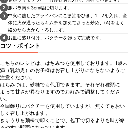
豚バラ肉を3cm幅に切ります。
2
中火に熱したフライパンにごま油をひき、1、2を入れ、全
3
体に火が通ったらキムチを加えてさっと炒め、(A)をよく
絡めたら火から下ろします。
お皿に盛り付け、パクチーを飾って完成です。
4
コツ・ポイント
こちらのレシピは、はちみつを使用しております。1歳未
満（乳幼児）のお子様はお召し上がりにならないようご
注意ください。

はちみつは、砂糖でも代用できます。それぞれ種類に
よって甘さが異なりますのでお好みで調整してくださ
い。

今回飾りにパクチーを使用していますが、無くてもおい
しく召し上がれます。

きゅうりを麺棒で叩くことで、包丁で切るよりも味が絡
みやすい断面になっています。