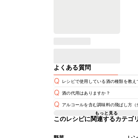
よくある質問
Q
レシピで使用している酒の種類を教え
Q
酒の代用はありますか？
A
Q
アルコールを含む調味料の飛ばし方（
A
もっと見る
このレシピに関連するカテゴ
非加熱のレシピの場合にアルコールを
A
有の風味が残るため、あらかじめ煮切
煮切りの方法は
こちら
野菜
レ