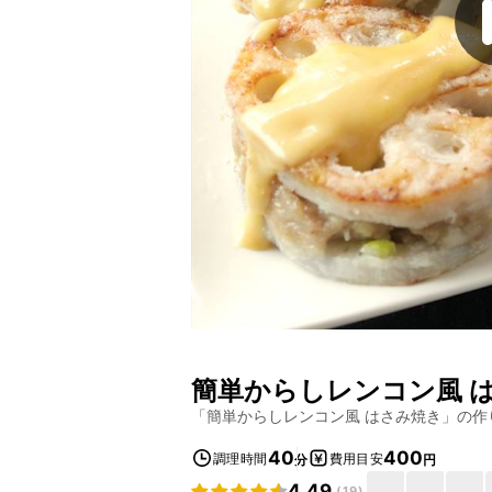
簡単からしレンコン風 
「
簡単からしレンコン風 はさみ焼き
」の作
40
400
調理時間
費用目安
分
円
4.49
(
19
)