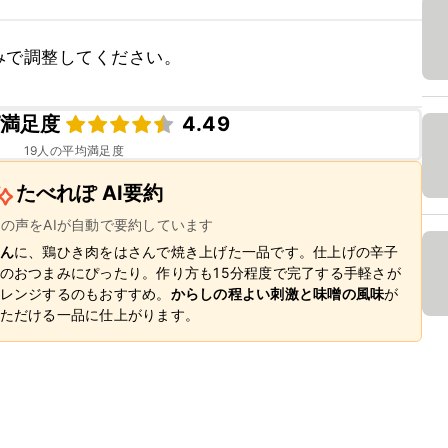
みで調整してください。
満足度
4.49
19
人の平均満足度
たべれぽ AI要約
ーの声をAIが自動で要約しています
ん
に、鶏ひき肉をはさんで焼き上げた一品です。仕上げの辛子
のおつまみにぴったり。作り方も15分程度で完了する手軽さが
レンジするのもおすすめ。
からしの程よい刺激と味噌の風味
が
ただける一品に仕上がります。