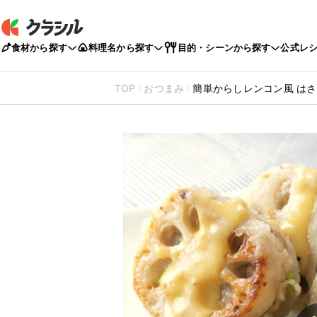
食材から探す
料理名から探す
目的・シーンから探す
公式レ
TOP
おつまみ
簡単からしレンコン風 は