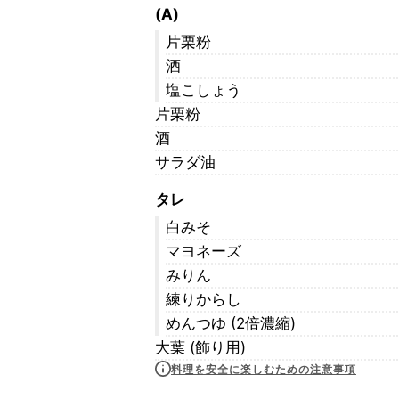
(A)
片栗粉
酒
塩こしょう
片栗粉
酒
サラダ油
タレ
白みそ
マヨネーズ
みりん
練りからし
めんつゆ (2倍濃縮)
大葉 (飾り用)
料理を安全に楽しむための注意事項