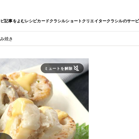
シピ
記事をよむ
レシピカード
クラシルショート
クリエイター
クラシルのサー
さみ焼き
ミュートを解除