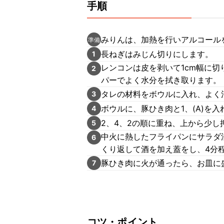
手順
みりんは、加熱を行いアルコール
準備
長ねぎはみじん切りにします。
1
レンコンは皮を剥いて1cm幅に切
2
パーでよく水分を拭き取ります。
タレの材料をボウルに入れ、よく
3
ボウルに、豚ひき肉と1、(A)を
4
2、4、2の順に重ね、上から少
5
中火に熱したフライパンにサラダ
6
くり返して酒を加え蓋をし、4分
豚ひき肉に火が通ったら、お皿に
7
コツ・ポイント