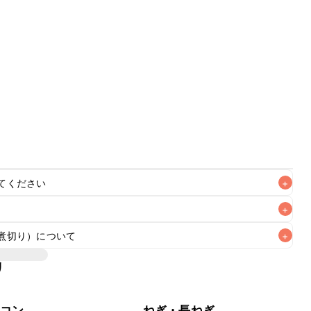
てください
+
+
煮切り）について
+
リ
含む調味料をそのまま使用すると、仕上がりにアルコール特
りを行いアルコール分を飛ばすことをおすすめいたします。
ンコン
ねぎ・長ねぎ