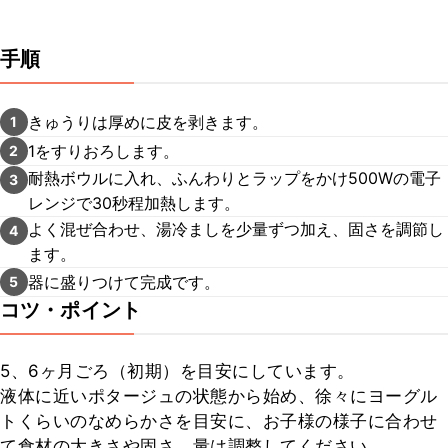
手順
きゅうりは厚めに皮を剥きます。
1
1をすりおろします。
2
耐熱ボウルに入れ、ふんわりとラップをかけ500Wの電子
3
レンジで30秒程加熱します。
よく混ぜ合わせ、湯冷ましを少量ずつ加え、固さを調節し
4
ます。
器に盛りつけて完成です。
5
コツ・ポイント
5、6ヶ月ごろ（初期）を目安にしています。

液体に近いポタージュの状態から始め、徐々にヨーグル
トくらいのなめらかさを目安に、お子様の様子に合わせ
て食材の大きさや固さ、量は調整してください。
