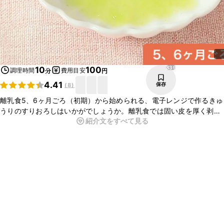
839
10
100
調理時間
費用目安
分
円
4.41
保存
(
8
)
離乳食5、6ヶ月ごろ（初期）から始められる、電子レンジで作るきゅ
うりのすりおろしはいかがでしょうか。離乳食では固い皮を厚く剥
紹介文をすべて見る
き、中心の柔らかい部分のみ使用します。すりおろすことで、お手軽
に滑らかなペーストができあがります。ぜひ、お試し下さい。