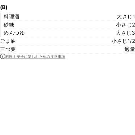
(B)
料理酒
大さじ1
砂糖
小さじ2
めんつゆ
大さじ3
ごま油
小さじ1/2
三つ葉
適量
料理を安全に楽しむための注意事項