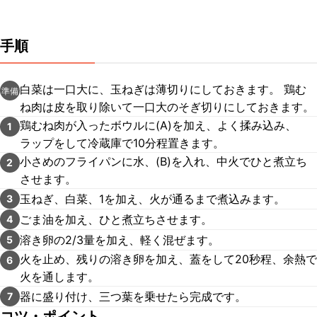
手順
白菜は一口大に、玉ねぎは薄切りにしておきます。 鶏む
準備
ね肉は皮を取り除いて一口大のそぎ切りにしておきます。
鶏むね肉が入ったボウルに(A)を加え、よく揉み込み、
1
ラップをして冷蔵庫で10分程置きます。
小さめのフライパンに水、(B)を入れ、中火でひと煮立ち
2
させます。
玉ねぎ、白菜、1を加え、火が通るまで煮込みます。
3
ごま油を加え、ひと煮立ちさせます。
4
溶き卵の2/3量を加え、軽く混ぜます。
5
火を止め、残りの溶き卵を加え、蓋をして20秒程、余熱で
6
火を通します。
器に盛り付け、三つ葉を乗せたら完成です。
7
コツ・ポイント