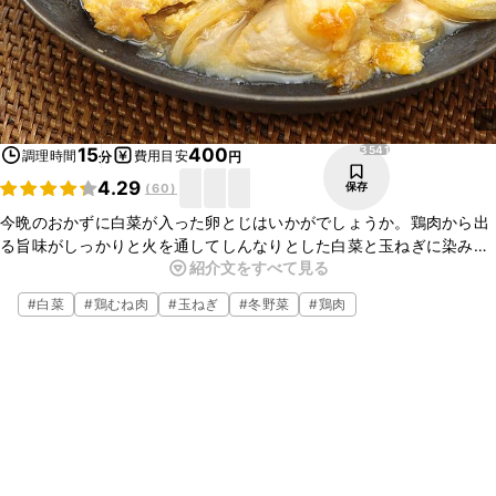
3541
15
400
調理時間
費用目安
分
円
4.29
保存
(
60
)
今晩のおかずに白菜が入った卵とじはいかがでしょうか。鶏肉から出
る旨味がしっかりと火を通してしんなりとした白菜と玉ねぎに染み込
紹介文をすべて見る
み、ごはんのおかずにぴったりな一品になっています。ふわふわな卵
がやみつきになりますよ。ぜひ作ってみてください。
#
白菜
#
鶏むね肉
#
玉ねぎ
#
冬野菜
#
鶏肉