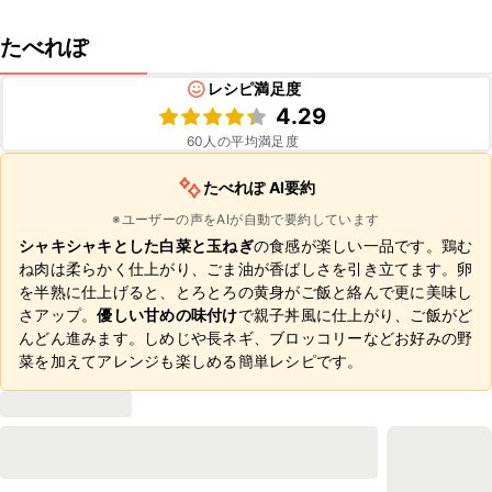
たべれぽ
レシピ満足度
4.29
60
人の平均満足度
たべれぽ AI要約
※ユーザーの声をAIが自動で要約しています
シャキシャキとした白菜と玉ねぎ
の食感が楽しい一品です。鶏む
ね肉は柔らかく仕上がり、ごま油が香ばしさを引き立てます。卵
を半熟に仕上げると、とろとろの黄身がご飯と絡んで更に美味し
さアップ。
優しい甘めの味付け
で親子丼風に仕上がり、ご飯がど
んどん進みます。しめじや長ネギ、ブロッコリーなどお好みの野
菜を加えてアレンジも楽しめる簡単レシピです。