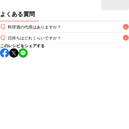
よくある質問
Q
料理酒の代用はありますか？
+
Q
日持ちはどれくらいですか？
+
A
このレシピをシェアする
保存期間は冷蔵で翌日中が目安です。なるべくお早めにお召
し上がりください。

A
※日持ちは目安です。
こちら
の注意事項をご確認の上、正し