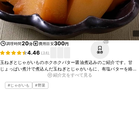
709
20
300
調理時間
費用目安
分
円
4.46
保存
(
34
)
玉ねぎとじゃがいものホクホクバター醤油煮込みのご紹介です。甘
じょっぱい煮汁で煮込んだ玉ねぎとじゃがいもに、有塩バターを絡め
紹介文をすべて見る
て仕上げました。有塩バターのコクと風味が加わってとてもおいしい
ですよ。ぜひお試しください。
#
じゃがいも
#
野菜