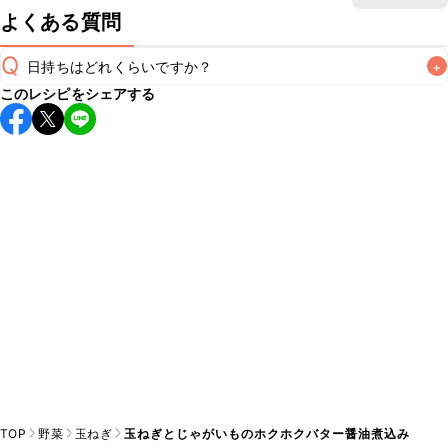
よくある質問
Q
日持ちはどれくらいですか？
+
このレシピをシェアする
保存期間は冷蔵で翌日中が目安です。なるべくお早めにお召
し上がりください。

A
※日持ちは目安です。
こちら
の注意事項をご確認の上、正し
TOP
野菜
玉ねぎ
玉ねぎとじゃがいものホクホクバター醤油煮込み