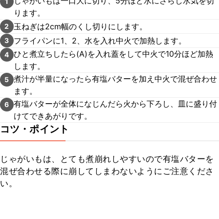
じゃがいもは一口大に切り、5分ほど水にさらし水気を切
1
ります。
玉ねぎは2cm幅のくし切りにします。
2
フライパンに1、2、水を入れ中火で加熱します。
3
ひと煮立ちしたら(A)を入れ蓋をして中火で10分ほど加熱
4
します。
煮汁が半量になったら有塩バターを加え中火で混ぜ合わせ
5
ます。
有塩バターが全体になじんだら火から下ろし、皿に盛り付
6
けてできあがりです。
コツ・ポイント
じゃがいもは、とても煮崩れしやすいので有塩バターを
混ぜ合わせる際に崩してしまわないようにご注意くださ
い。