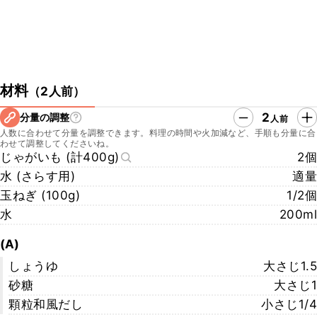
材料
（
2人前
）
2
分量の調整
人前
人数に合わせて分量を調整できます。料理の時間や火加減など、手順も分量に合
わせて調整してくださいね。
じゃがいも (計400g)
2個
水 (さらす用)
適量
玉ねぎ (100g)
1/2個
水
200ml
(A)
しょうゆ
大さじ1.5
砂糖
大さじ1
顆粒和風だし
小さじ1/4