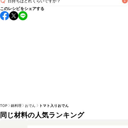
Q
日持ちはどれくらいですか？
+
A
このレシピをシェアする
保存期間は冷蔵で翌日中が目安です。なるべくお早めにお召
し上がりください。

A
※日持ちは目安です。
こちら
の注意事項をご確認の上、正し
TOP
鍋料理
おでん
トマト入りおでん
同じ材料の人気ランキング