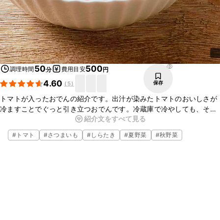
98
50
500
調理時間
費用目安
分
円
4.60
保存
(
5
)
トマトが入ったおでんの紹介です。出汁が染みたトマトのおいしさが
冷ますことでぐっと引き立つおでんです。冷蔵庫で冷やしても、その
紹介文をすべて見る
まま常温でお召し上がりいただいてもおいしいですよ。
#
トマト
#
さつまいも
#
しらたき
#
夏野菜
#
秋野菜