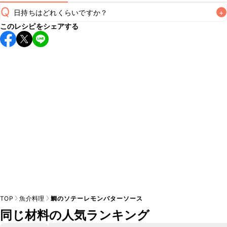
Q
日持ちはどれくらいですか？
+
このレシピをシェアする
保存期間は冷蔵で翌日中が目安です。なるべくお早めにお召
し上がりください。

A
※日持ちは目安です。
こちら
の注意事項をご確認の上、正し
TOP
魚介料理
鯛のソテーレモンバターソース
同じ材料の人気ランキング