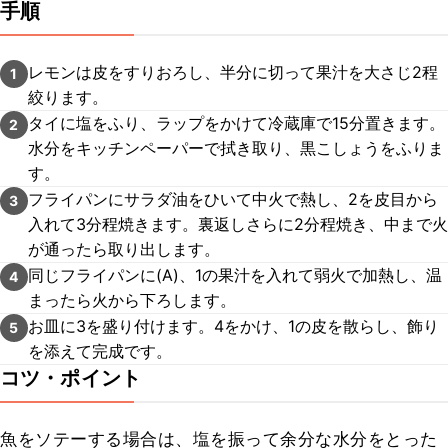
手順
レモンは皮をすりおろし、半分に切って果汁を大さじ2程
1
絞ります。
タイに塩をふり、ラップをかけて冷蔵庫で15分置きます。
2
水分をキッチンペーパーで拭き取り、黒こしょうをふりま
す。
フライパンにサラダ油をひいて中火で熱し、2を皮目から
3
入れて3分程焼きます。裏返しさらに2分程焼き、中まで火
が通ったら取り出します。
同じフライパンに(A)、1の果汁を入れて弱火で加熱し、温
4
まったら火から下ろします。
お皿に3を盛り付けます。4をかけ、1の皮を散らし、飾り
5
を添えて完成です。
コツ・ポイント
魚をソテーする場合は、塩を振って余分な水分をとった