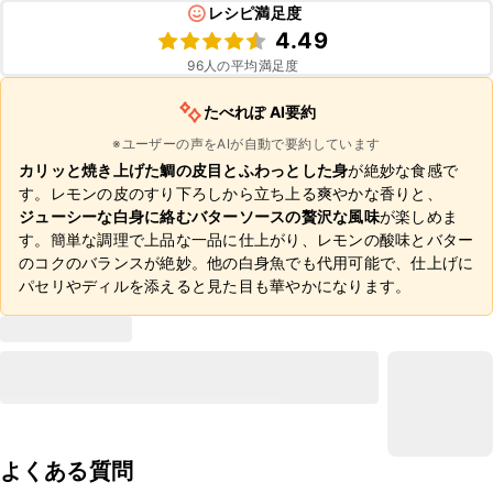
レシピ満足度
4.49
96
人の平均満足度
たべれぽ AI要約
※ユーザーの声をAIが自動で要約しています
カリッと焼き上げた鯛の皮目とふわっとした身
が絶妙な食感で
す。レモンの皮のすり下ろしから立ち上る爽やかな香りと、
ジューシーな白身に絡むバターソースの贅沢な風味
が楽しめま
す。簡単な調理で上品な一品に仕上がり、レモンの酸味とバター
のコクのバランスが絶妙。他の白身魚でも代用可能で、仕上げに
パセリやディルを添えると見た目も華やかになります。
よくある質問