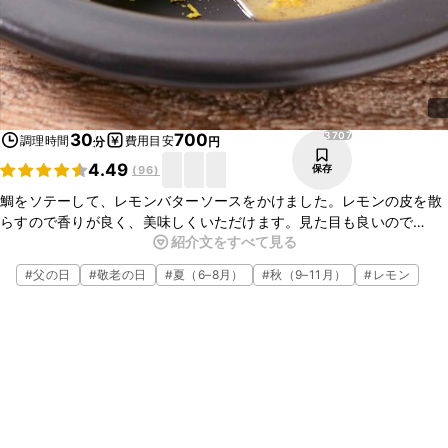
3707
30
700
調理時間
費用目安
分
円
4.49
保存
(
96
)
鯛をソテーして、レモンバターソースをかけました。レモンの皮を散
らすので香りが良く、美味しくいただけます。見た目も良いので
紹介文をすべて見る
ちょっとしたおもてなしにもおすすめです。簡単に作れますので、ど
うぞお試しください。
#
父の日
#
敬老の日
#
夏（6–8月）
#
秋（9–11月）
#
レモン