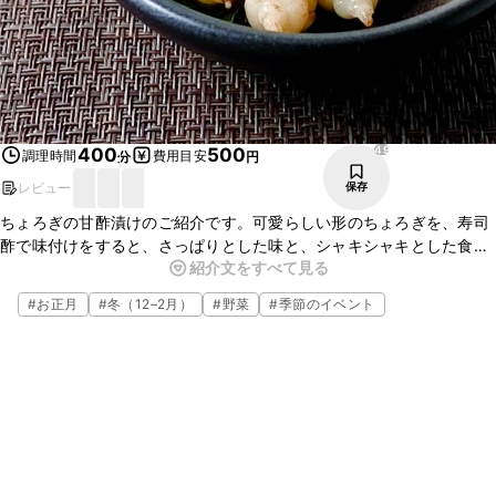
49
400
500
調理時間
費用目安
分
円
レビュー
保存
ちょろぎの甘酢漬けのご紹介です。可愛らしい形のちょろぎを、寿司
酢で味付けをすると、さっぱりとした味と、シャキシャキとした食感
紹介文をすべて見る
がとてもおいしいですよ。おせち料理にもぴったりなので、ぜひ作っ
てみてくださいね。
#
お正月
#
冬（12–2月）
#
野菜
#
季節のイベント