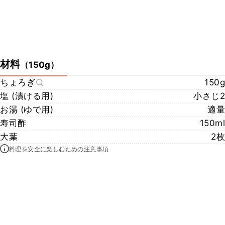
材料
（
150g
）
ちょろぎ
150g
塩 (漬ける用)
小さじ2
お湯 (ゆで用)
適量
寿司酢
150ml
大葉
2枚
料理を安全に楽しむための注意事項