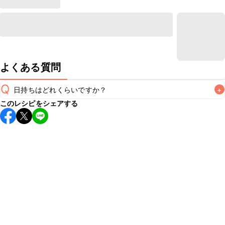
よくある質問
Q
日持ちはどれくらいですか？
+
このレシピをシェアする
保存期間は冷蔵で4~5日が目安です。なるべくお早めにお召
し上がりください。

A
※日持ちは目安です。
こちら
の注意事項をご確認の上、正し