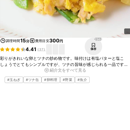
2546
15
300
調理時間
費用目安
分
円
4.41
保存
(
37
)
彩りがきれいな卵とツナの炒め物です。味付けは有塩バターと塩こ
しょうでとてもシンプルですが、ツナの旨味が感じられる一品です。
紹介文をすべて見る
ごはんのおかずにはもちろん、食パンに挟んでも美味しいので、朝ご
はんにおすすめですよ。
#
玉ねぎ
#
ツナ缶
#
卵料理
#
野菜
#
魚介