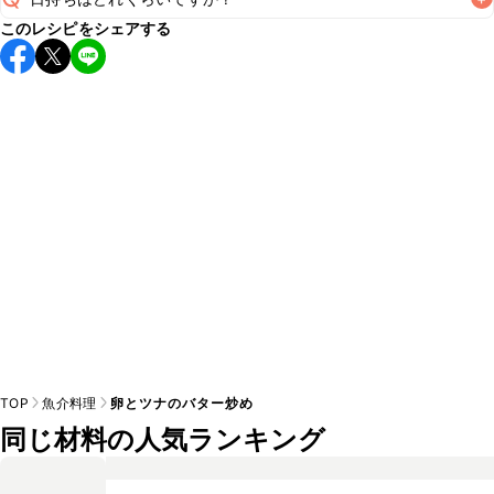
このレシピをシェアする
保存期間は冷蔵で翌日中が目安です。なるべくお早めにお召
し上がりください。

A
※日持ちは目安です。
こちら
の注意事項をご確認の上、正し
TOP
魚介料理
卵とツナのバター炒め
同じ材料の人気ランキング