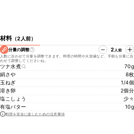
材料
（
2人前
）
2
分量の調整
人前
人数に合わせて分量を調整できます。料理の時間や火加減など、手順も分量に合
わせて調整してくださいね。
ツナ水煮
70g
絹さや
8枚
玉ねぎ
1/4個
溶き卵
2個分
塩こしょう
少々
有塩バター
10g
料理を安全に楽しむための注意事項