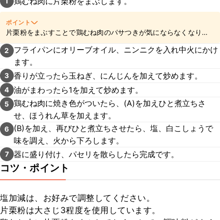
鶏むね肉に片栗粉をまぶします。
1
ポイント
片栗粉をまぶすことで鶏むね肉のパサつきが気にならなくなりま
すよ。
フライパンにオリーブオイル、ニンニクを入れ中火にかけ
2
ます。
香りが立ったら玉ねぎ、にんじんを加えて炒めます。
3
油がまわったら1を加えて炒めます。
4
鶏むね肉に焼き色がついたら、(A)を加えひと煮立ちさ
5
せ、ほうれん草を加えます。
(B)を加え、再びひと煮立ちさせたら、塩、白こしょうで
6
味を調え、火から下ろします。
器に盛り付け、パセリを散らしたら完成です。
7
コツ・ポイント
塩加減は、お好みで調整してください。

片栗粉は大さじ3程度を使用しています。
