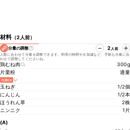
材料
（
2人前
）
2
分量の調整
人前
人数に合わせて分量を調整できます。料理の時間や火加減など、手順も分量に合
わせて調整してくださいね。
鶏むね肉
300g
片栗粉
適量
代用OK
玉ねぎ
1/2個
にんじん
1/2本
ほうれん草
2株
ニンニク
1片
(A)