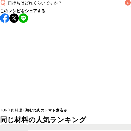
Q
日持ちはどれくらいですか？
+
このレシピをシェアする
保存期間は冷蔵で翌日中が目安です。なるべくお早めにお召
し上がりください。

A
※日持ちは目安です。
こちら
の注意事項をご確認の上、正し
TOP
肉料理
鶏むね肉のトマト煮込み
同じ材料の人気ランキング