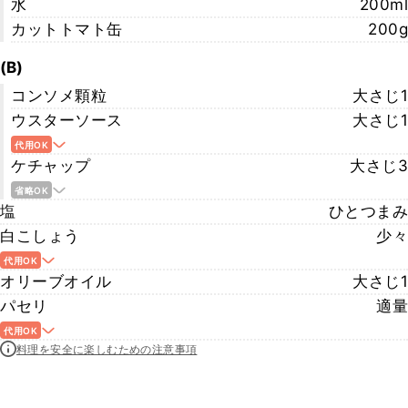
水
200ml
カットトマト缶
200g
(B)
コンソメ顆粒
大さじ1
ウスターソース
大さじ1
代用OK
ケチャップ
大さじ3
省略OK
塩
ひとつまみ
白こしょう
少々
代用OK
オリーブオイル
大さじ1
パセリ
適量
代用OK
料理を安全に楽しむための注意事項