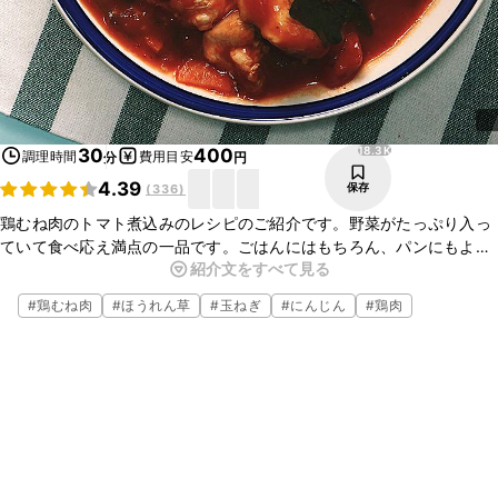
18.3K
30
400
調理時間
費用目安
分
円
4.39
保存
(
336
)
鶏むね肉のトマト煮込みのレシピのご紹介です。野菜がたっぷり入っ
ていて食べ応え満点の一品です。ごはんにはもちろん、パンにもよく
紹介文をすべて見る
合いますよ。今晩の夕飯のおかずにいかがでしょうか。ぜひ一度作っ
てみてくださいね。
#
鶏むね肉
#
ほうれん草
#
玉ねぎ
#
にんじん
#
鶏肉