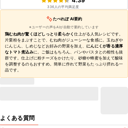
4.39
336
人の平均満足度
たべれぽ AI要約
※ユーザーの声をAIが自動で要約しています
鶏むね肉が驚くほどしっとり柔らかく
仕上がる人気レシピです。
片栗粉をまぶすことで、むね肉がジューシーな食感に。玉ねぎや
にんじん、しめじなどお好みの野菜を加え、
にんにくが香る濃厚
なトマト煮込み
に。ご飯はもちろん、パンやパスタとの相性も抜
群です。仕上げに粉チーズをかけたり、砂糖や蜂蜜を加えて酸味
を調整するのもおすすめ。簡単に作れて野菜もたっぷり摂れる一
品です。
よくある質問