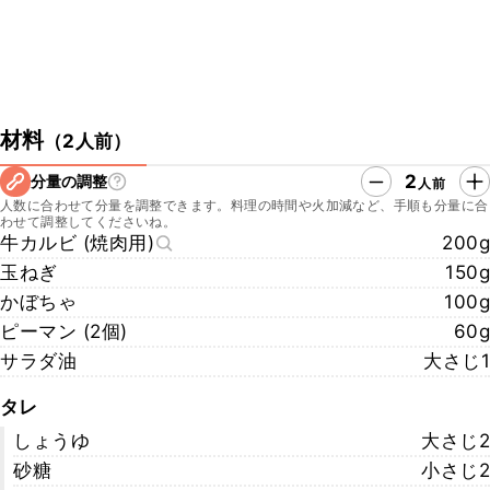
材料
（
2人前
）
2
分量の調整
人前
人数に合わせて分量を調整できます。料理の時間や火加減など、手順も分量に合
わせて調整してくださいね。
牛カルビ (焼肉用)
200g
玉ねぎ
150g
かぼちゃ
100g
ピーマン (2個)
60g
サラダ油
大さじ1
タレ
しょうゆ
大さじ2
砂糖
小さじ2