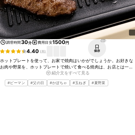
194
30
1500
調理時間
費用目安
分
円
4.40
保存
(
6
)
ホットプレートを使って、お家で焼肉はいかがでしょうか。お好きな
お肉や野菜を、ホットプレートで焼いて食べる焼肉は、お店とは一味
紹介文をすべて見る
違うおいしさですよ。焼肉のタレも簡単に作れるので、ぜひ試してみ
てくださいね。
#
ピーマン
#
父の日
#
かぼちゃ
#
玉ねぎ
#
夏野菜