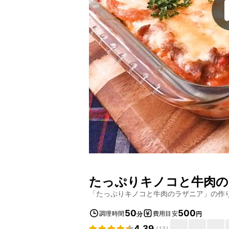
たっぷりキノコと牛肉の
「
たっぷりキノコと牛肉のラザニア
」の作
50
500
調理時間
費用目安
分
円
4.39
(
13
)