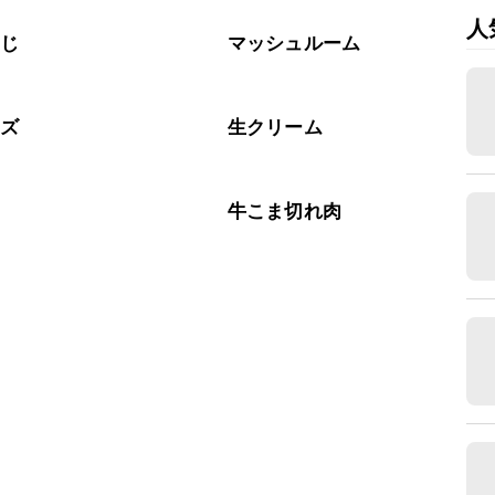
人
めじ
マッシュルーム
ーズ
生クリーム
肉
牛こま切れ肉