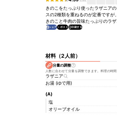
きのこをたっぷり使ったラザニアの
スの2種類を重ねるのが定番ですが
きのこと牛肉の旨味たっぷりのラザ
印刷する
シェア
ポスト
材料
（
2人前
）
分量の調整
人数に合わせて分量を調整できます。料理の時間
ラザニア
お湯 (ゆで用)
(A)
塩
オリーブオイル