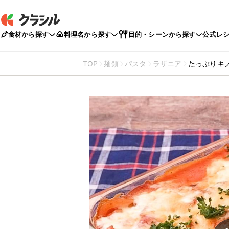
食材から探す
料理名から探す
目的・シーンから探す
公式レ
TOP
麺類
パスタ
ラザニア
たっぷりキ