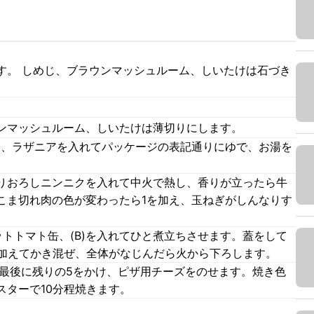
す。 しめじ、ブラウンマッシュルーム、しいたけは石づき
ンマッシュルーム、しいたけは薄切りにします。
A)、ラザニアを入れてパッケージの表記通りにゆで、お湯を
りおろしニンニクを入れて中火で熱し、香りが立ったら牛
こま切れ肉の色が変わったら1を加え、玉ねぎがしんなりす
トトマト缶、(B)を入れてひと煮立ちさせます。蓋をして
を加えてかき混ぜ、全体がなじんだら火から下ろします。
、最後に残りの5をかけ、ピザ用チーズをのせます。焼き色
スターで10分程焼きます。