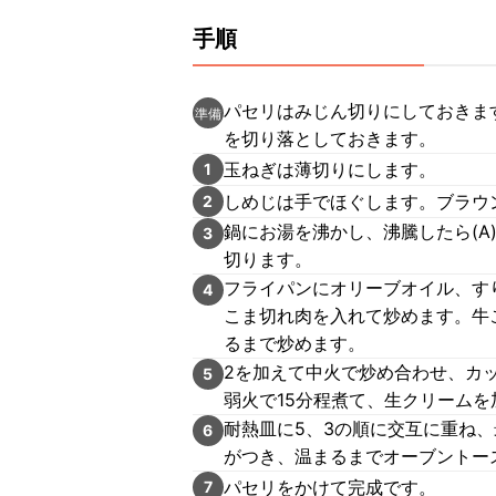
手順
パセリはみじん切りにしておきま
準備
を切り落としておきます。
玉ねぎは薄切りにします。
1
しめじは手でほぐします。ブラウ
2
鍋にお湯を沸かし、沸騰したら(
3
切ります。
フライパンにオリーブオイル、す
4
こま切れ肉を入れて炒めます。牛
るまで炒めます。
2を加えて中火で炒め合わせ、カッ
5
弱火で15分程煮て、生クリーム
耐熱皿に5、3の順に交互に重ね
6
がつき、温まるまでオーブントー
パセリをかけて完成です。
7