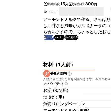
15
300
調理時間
費用目安
分
円
レビュー
アーモンドミルクで作る、さっぱり
しい甘さと風味がカルボナーラのコ
も合いますので、ちょっとしたおも
印刷する
シェア
ポスト
材料
（
1人前
）
分量の調整
人数に合わせて分量を調整できます。料理の時間
スパゲティ
お湯 (ゆで用)
塩 (ゆで用)
薄切りロングベーコン
アーモンドミルク (無糖)