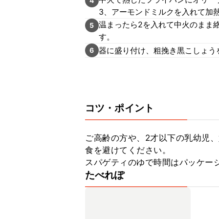
4
3、アーモンドミルクを入れて加
温まったら2を入れて中火のまま
5
す。
器に盛り付け、粗挽き黒こしょう
6
コツ・ポイント
ご高齢の方や、2才以下の乳幼児
食を避けてください。

スパゲティのゆで時間はパッケー
たべれぽ