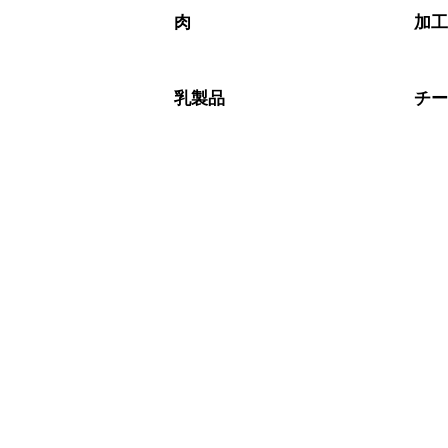
肉
加
乳製品
チ