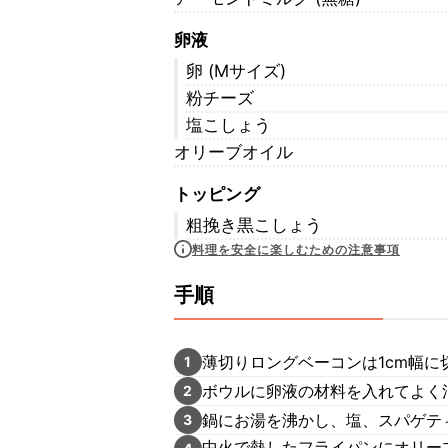
卵液
卵 (Mサイズ)
粉チーズ
塩こしょう
オリーブオイル
トッピング
粗挽き黒こしょう
料理を安全に楽しむための注意事項
手順
薄切りロングベーコンは1cm幅に
1
ボウルに卵液の材料を入れてよく
2
鍋にお湯を沸かし、塩、スパゲテ
3
中火で熱したフライパンにオリー