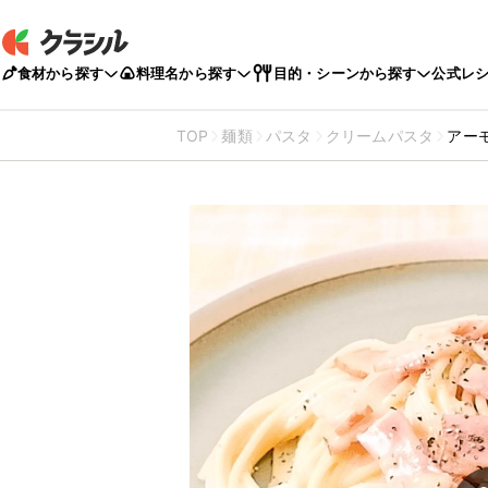
食材から探す
料理名から探す
目的・シーンから探す
公式レ
TOP
麺類
パスタ
クリームパスタ
アー