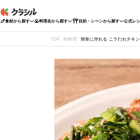
食材から探す
料理名から探す
目的・シーンから探す
公式レ
TOP
肉料理
簡単に作れる ニラだれチキン