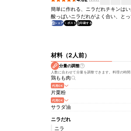
簡単に作れる、ニラだれチキンはい
酸っぱいニラだれがよく合い、とっ
印刷する
シェア
ポスト
材料
（
2人前
）
分量の調整
人数に合わせて分量を調整できます。料理の時間
鶏もも肉
代用OK
片栗粉
代用OK
サラダ油
ニラだれ
ニラ