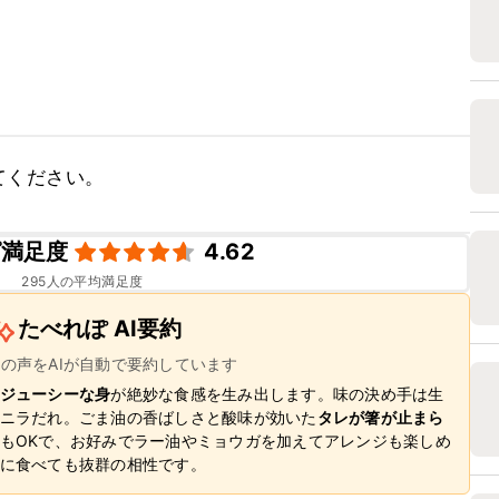
てください。
ピ満足度
4.62
295
人の平均満足度
たべれぽ AI要約
ーの声をAIが自動で要約しています
ジューシーな身
が絶妙な食感を生み出します。味の決め手は生
ニラだれ。ごま油の香ばしさと酸味が効いた
タレが箸が止まら
もOKで、お好みでラー油やミョウガを加えてアレンジも楽しめ
に食べても抜群の相性です。