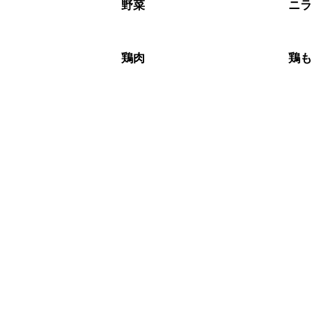
※日持ちは目安です。
こちら
野菜
ニ
鶏肉
鶏