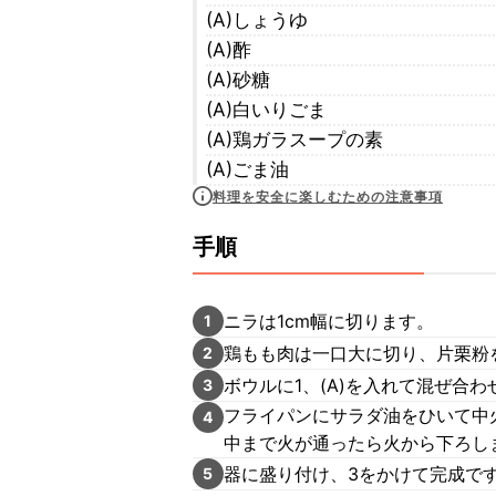
(A)しょうゆ
(A)酢
(A)砂糖
(A)白いりごま
(A)鶏ガラスープの素
(A)ごま油
料理を安全に楽しむための注意事項
手順
ニラは1cm幅に切ります。
1
鶏もも肉は一口大に切り、片栗粉
2
ボウルに1、(A)を入れて混ぜ合わ
3
フライパンにサラダ油をひいて中
4
中まで火が通ったら火から下ろし
器に盛り付け、3をかけて完成で
5