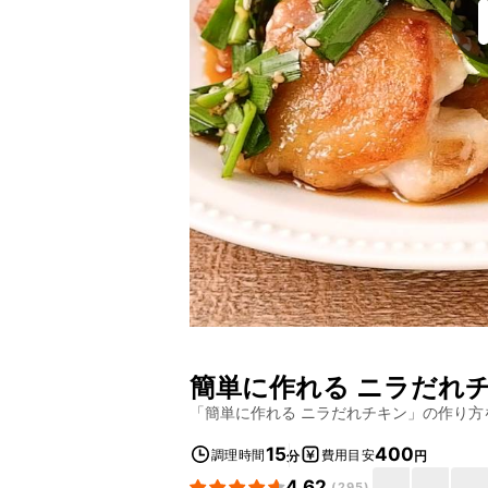
簡単に作れる ニラだれ
「
簡単に作れる ニラだれチキン
」の作り方
15
400
調理時間
費用目安
分
円
4.62
(
295
)