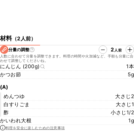
材料
（
2人前
）
2
分量の調整
人前
人数に合わせて分量を調整できます。料理の時間や火加減など、手順も分量に合
わせて調整してくださいね。
にんじん (200g)
1本
かつお節
5g
(A)
めんつゆ
大さじ2
白すりごま
大さじ1
酢
小さじ1/2
かいわれ大根
1g
料理を安全に楽しむための注意事項