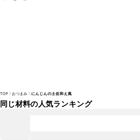
A
※日持ちは目安です。
こちら
の注意事項をご確認の上、正し
TOP
おつまみ
にんじんの土佐和え風
同じ材料の人気ランキング