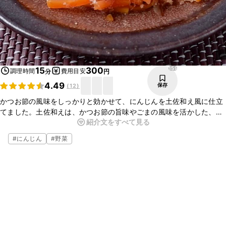
159
15
300
調理時間
費用目安
分
円
4.49
保存
(
12
)
かつお節の風味をしっかりと効かせて、にんじんを土佐和え風に仕立
てました。土佐和えは、かつお節の旨味やごまの風味を活かした、素
紹介文をすべて見る
朴でありながら味わい深い料理です。にんじんの甘みとよく合います
ので、ぜひお試しくださいね。
#
にんじん
#
野菜