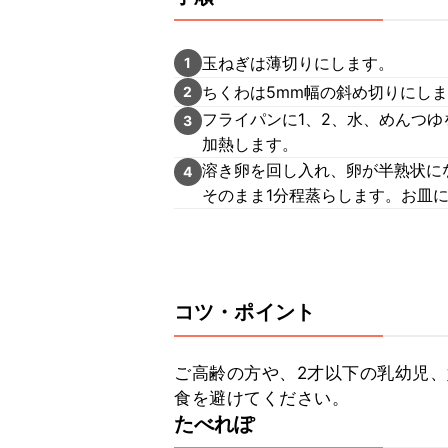
玉ねぎは薄切りにします。
1
ちくわは5mm幅の斜め切りにし
2
フライパンに1、2、水、めんつ
3
加熱します。
溶き卵を回し入れ、卵が半熟状に
4
そのまま1分程蒸らします。お皿
コツ・ポイント
ご高齢の方や、2才以下の乳幼児
食を避けてください。
たべれぽ