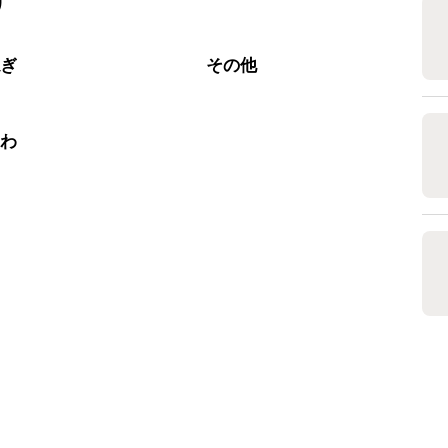
リ
なるべくお早めにお召し上がりください。

ねぎ
その他
くわ