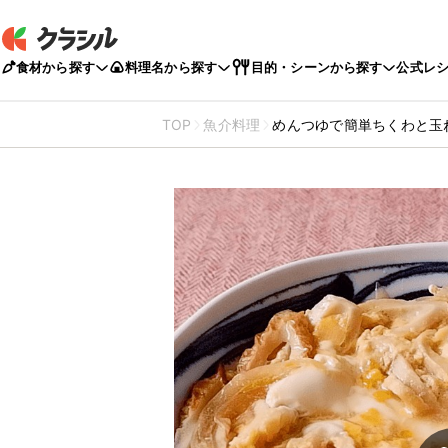
食材から探す
料理名から探す
目的・シーンから探す
公式レ
TOP
魚介料理
めんつゆで簡単ちくわと玉