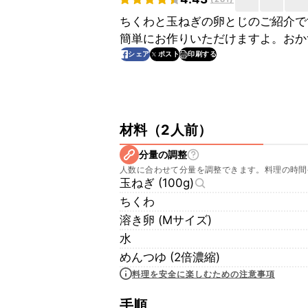
ちくわと玉ねぎの卵とじのご紹介で
簡単にお作りいただけますよ。おか
印刷する
シェア
ポスト
材料
（
2人前
）
分量の調整
人数に合わせて分量を調整できます。料理の時間
玉ねぎ (100g)
ちくわ
溶き卵 (Mサイズ)
水
めんつゆ (2倍濃縮)
料理を安全に楽しむための注意事項
手順