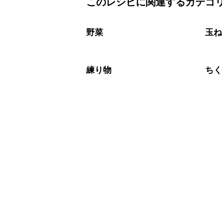
このレシピに関連するカテゴ
保存期間は冷蔵で翌日中が目安です。
A
※日持ちは目安です。
こちら
野菜
玉
練り物
ち