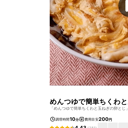
めんつゆで簡単ちくわと
「
めんつゆで簡単ちくわと玉ねぎの卵とじ
10
200
調理時間
費用目安
分
円
4.43
(
281
)