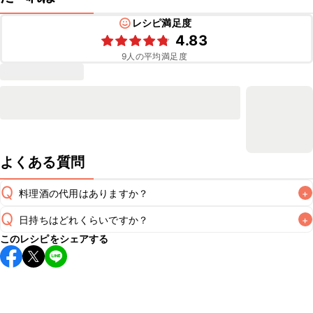
レシピ満足度
4.83
9
人の平均満足度
よくある質問
Q
料理酒の代用はありますか？
+
Q
日持ちはどれくらいですか？
+
A
このレシピをシェアする
保存期間は冷蔵で翌日中が目安です。なるべくお早めにお召
し上がりください。

A
※日持ちは目安です。
こちら
の注意事項をご確認の上、正し