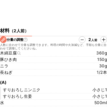
材料
（
2人前
）
2
分量の調整
人前
人数に合わせて分量を調整できます。料理の時間や火加減など、手順も分量に合
わせて調整してくださいね。
木綿豆腐
360g
豚ひき肉
150g
ニラ
30g
長ねぎ
1/2本
(A)
すりおろしニンニク
小さじ1
すりおろし生姜
小さじ1
水
500ml