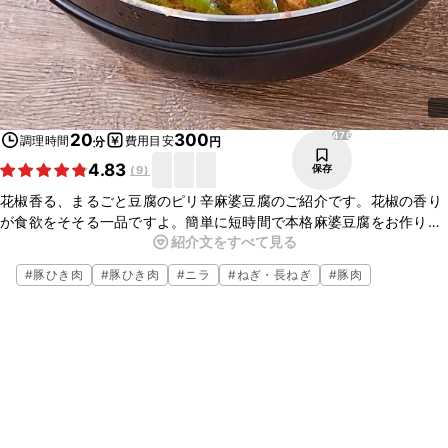
476
20
300
調理時間
費用目安
分
円
4.83
保存
(
9
)
花椒香る、まるごと豆腐のピリ辛麻婆豆腐のご紹介です。花椒の香り
が食欲をそそる一品ですよ。簡単に短時間で本格麻婆豆腐をお作りい
紹介文をすべて見る
ただけますよ。ごはんとの相性もピッタリですし、おつまみにもおす
すめです。ぜひ作ってみてくださいね。
#
豚ひき肉
#
豚ひき肉
#
ニラ
#
ねぎ・長ねぎ
#
豚肉