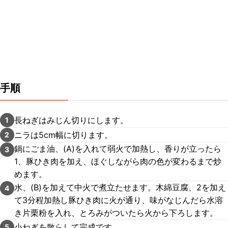
手順
長ねぎはみじん切りにします。
1
ニラは5cm幅に切ります。
2
鍋にごま油、(A)を入れて弱火で加熱し、香りが立ったら
3
1、豚ひき肉を加え、ほぐしながら肉の色が変わるまで炒
めます。
水、(B)を加えて中火で煮立たせます。木綿豆腐、2を加え
4
て3分程加熱し豚ひき肉に火が通り、味がなじんだら水溶
き片栗粉を入れ、とろみがついたら火から下ろします。
小ねぎを散らして完成です。
5