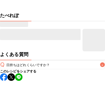
たべれぽ
よくある質問
Q
日持ちはどれくらいですか？
+
このレシピをシェアする
保存期間は冷蔵で当日中が目安です。なるべくお早めにお召
し上がりください。

A
※日持ちは目安です。
こちら
の注意事項をご確認の上、正し