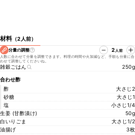
材料
（
2人前
）
2
分量の調整
人前
人数に合わせて分量を調整できます。料理の時間や火加減など、手順も分量に合
わせて調整してくださいね。
雑穀ごはん
250g
合わせ酢
酢
大さじ2
砂糖
大さじ1
塩
小さじ1/4
生姜 (甘酢漬け)
50g
白いりごま
大さじ1/2
油揚げ
3枚