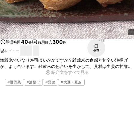
283
40
300
調理時間
費用目安
分
円
レビュー
保存
雑穀米でいなり寿司はいかがですか？雑穀米の食感と甘辛い油揚げ
が、よく合います。雑穀米の色合いを生かして、具材は生姜の甘酢漬
紹介文をすべて見る
けといりごまのみにして、シンプルにしました。行事やおもてなしの
一品としても便利です。是非お試しくださいね。
#
夏野菜
#
油揚げ
#
野菜
#
大豆・豆腐