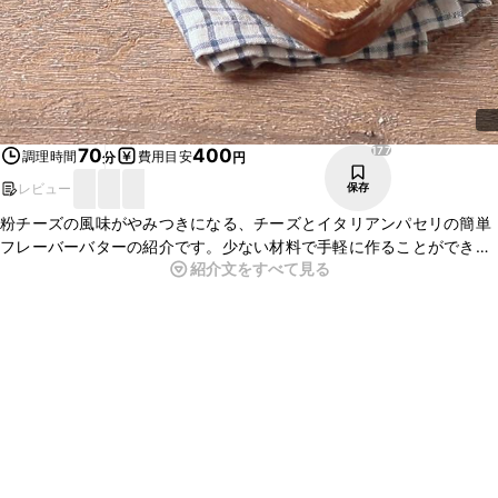
177
70
400
調理時間
費用目安
分
円
レビュー
保存
粉チーズの風味がやみつきになる、チーズとイタリアンパセリの簡単
フレーバーバターの紹介です。少ない材料で手軽に作ることができる
紹介文をすべて見る
のでパンに塗ったり、料理に使ったりなどにも、ぜひ作ってみてはい
かがでしょうか。