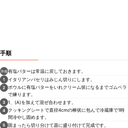
手順
有塩バターは常温に戻しておきます。
準備
イタリアンパセリはみじん切りにします。
1
ボウルに有塩バターをいれクリーム状になるまでゴムベラ
2
で練ります。
1、(A)を加えて混ぜ合わせます。
3
クッキングシートで直径4cmの棒状に包んで冷蔵庫で1時
4
間冷やし固めます。
固まったら切り分けて器に盛り付けて完成です。
5