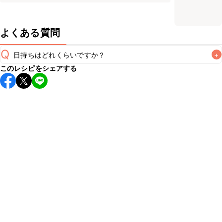
よくある質問
Q
日持ちはどれくらいですか？
+
このレシピをシェアする
保存期間は冷蔵で当日中が目安です。なるべくお早めにお召
し上がりください。

A
※日持ちは目安です。
こちら
の注意事項をご確認の上、正し