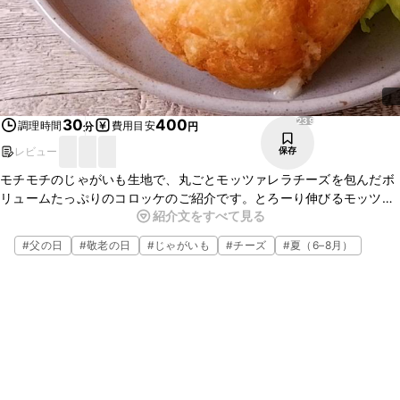
239
30
400
調理時間
費用目安
分
円
レビュー
保存
モチモチのじゃがいも生地で、丸ごとモッツァレラチーズを包んだボ
リュームたっぷりのコロッケのご紹介です。とろーり伸びるモッツァ
紹介文をすべて見る
レラチーズがおいしい一品ですよ。見た目も華やかでおもてなしにも
ぴったりなので、この機会にぜひ作ってみてくださいね。
#
父の日
#
敬老の日
#
じゃがいも
#
チーズ
#
夏（6–8月）