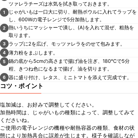
ツァレラチーズは水気を拭き取っておきます。
じゃがいもは一口大に切り、耐熱ボウルに入れてラップを
1
し、600Wの電子レンジで5分加熱します。
熱いうちにマッシャーで潰し、(A)を入れて混ぜ、粗熱を
2
取ります。
ラップに2を広げ、モッツァレラをのせて包みます。
3
薄力粉をまぶします。
4
鍋の底から5cmの高さまで揚げ油を注ぎ、180℃で5分
5
程、きつね色になるまで揚げ、油を切ります。
器に盛り付け、レタス、ミニトマトを添えて完成です。
6
コツ・ポイント
塩加減は、お好みで調整してください。

加熱時間は、じゃがいもの種類によって、調整してみて
くださいね。

ご使用の電子レンジの機種や耐熱容器の種類、食材の状
態により加熱具合に誤差が生じます。様子を確認しなが