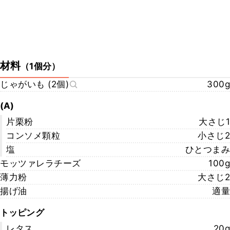
材料
（
1個分
）
じゃがいも (2個)
300g
(A)
片栗粉
大さじ1
コンソメ顆粒
小さじ2
塩
ひとつまみ
モッツァレラチーズ
100g
薄力粉
大さじ2
揚げ油
適量
トッピング
レタス
20g