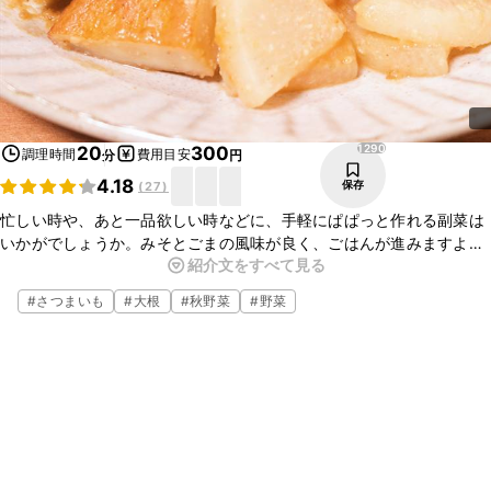
1290
20
300
調理時間
費用目安
分
円
4.18
保存
(
27
)
忙しい時や、あと一品欲しい時などに、手軽にぱぱっと作れる副菜は
いかがでしょうか。みそとごまの風味が良く、ごはんが進みますよ。
紹介文をすべて見る
お酒のおつまみとしてもぴったりなので、是非作ってみてください
ね。
#
さつまいも
#
大根
#
秋野菜
#
野菜