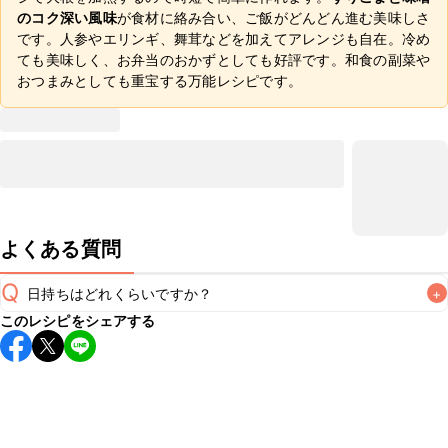
のコク深い風味
が食材に絡み合い、ご飯がどんどん進む美味しさ
です。人参やエリンギ、舞茸などを加えてアレンジも自在。冷め
ても美味しく、お弁当のおかずとしても好評です。和食の副菜や
おつまみとしても重宝する万能レシピです。
よくある質問
Q
日持ちはどれくらいですか？
+
このレシピをシェアする
保存期間は冷蔵で翌日中が目安です。なるべくお早めにお召
し上がりください。

A
※日持ちは目安です。
こちら
の注意事項をご確認の上、正し