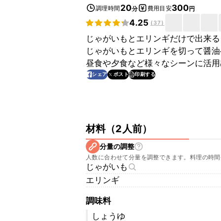
20
300
調理時間
費用目安
分
円
4.25
(
37
)
じゃがいもとエリンギだけで出来る
じゃがいもとエリンギを切って醤油
昼食や夕食など様々なシーンに活用
印刷する
シェア
ポスト
材料
（
2人前
）
分量の調整
人数に合わせて分量を調整できます。料理の時間
じゃがいも
エリンギ
調味料
しょうゆ