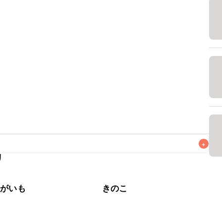
+
リ
なるべくお早めにお召し上がりください。

ゃがいも
きのこ