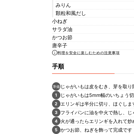
みりん
顆粒和風だし
小ねぎ
サラダ油
かつお節
唐辛子
料理を安全に楽しむための注意事項
手順
じゃがいもは皮をむき、芽を取り
準備
じゃがいもは5mm幅のいちょう
1
エリンギは半分に切り、ほぐしま
2
フライパンに油を中火で熱し、じ
3
火が通ったらエリンギを入れて炒
4
かつお節、ねぎを飾って完成です
5