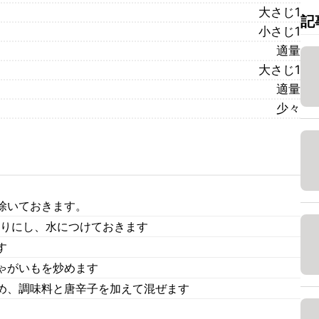
大さじ1
記
小さじ1
適量
大さじ1
適量
少々
除いておきます。
切りにし、水につけておきます
す
ゃがいもを炒めます
め、調味料と唐辛子を加えて混ぜます