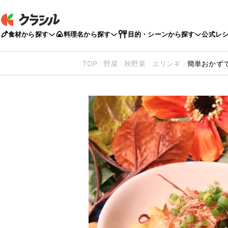
食材から探す
料理名から探す
目的・シーンから探す
公式レ
TOP
野菜
秋野菜
エリンギ
簡単おかず