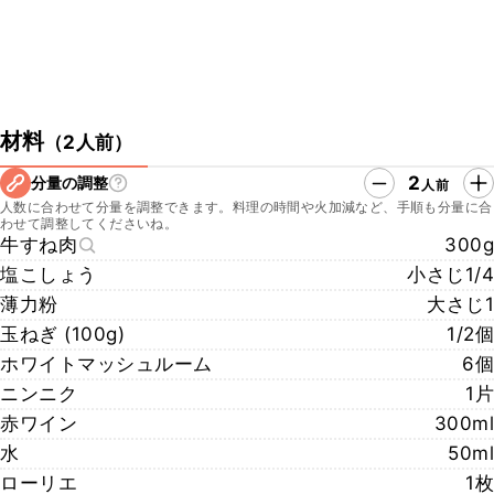
材料
（
2人前
）
2
分量の調整
人前
人数に合わせて分量を調整できます。料理の時間や火加減など、手順も分量に合
わせて調整してくださいね。
牛すね肉
300g
塩こしょう
小さじ1/4
薄力粉
大さじ1
玉ねぎ (100g)
1/2個
ホワイトマッシュルーム
6個
ニンニク
1片
赤ワイン
300ml
水
50ml
ローリエ
1枚