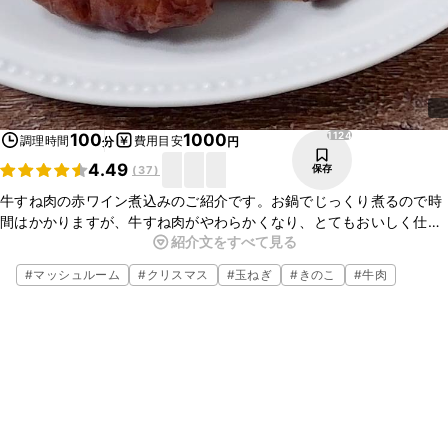
1124
100
1000
調理時間
費用目安
分
円
4.49
保存
(
37
)
牛すね肉の赤ワイン煮込みのご紹介です。お鍋でじっくり煮るので時
間はかかりますが、牛すね肉がやわらかくなり、とてもおいしく仕上
紹介文をすべて見る
がります。赤ワインのコクが効いた一品をぜひお楽しみくださいね。
#
マッシュルーム
#
クリスマス
#
玉ねぎ
#
きのこ
#
牛肉