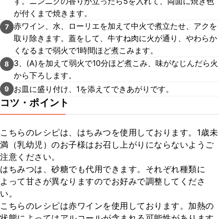
す。ニンニクの香りが立ったら5を入れて、両面に焼き色
が付くまで焼きます。
赤ワイン、水、ローリエを加えて中火で煮立たせ、アクを
7
取り除きます。蓋をして、牛すね肉に火が通り、やわらか
くなるまで弱火で1時間ほど煮こみます。
3、(A)を加えて弱火で10分ほど煮こみ、味がなじんだら火
8
から下ろします。
お皿に盛り付け、1を添えてできあがりです。
9
コツ・ポイント
こちらのレシピは、はちみつを使用しております。1歳未
満（乳幼児）のお子様はお召し上がりにならないようご
注意ください。

はちみつは、砂糖でも代用できます。それぞれ種類に
よって甘さが異なりますのでお好みで調整してくださ
い。

こちらのレシピは赤ワインを使用しております。加熱の
状態によってはアルコールが含まれる可能性があります