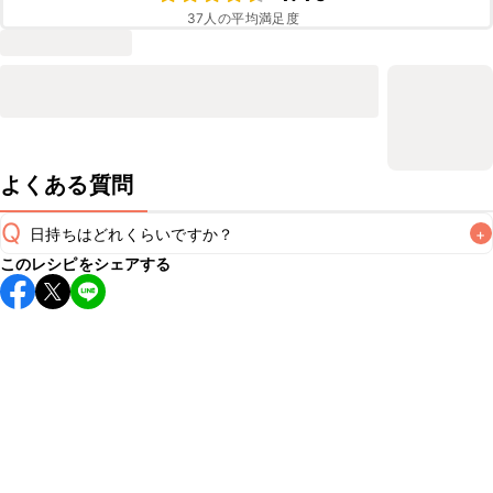
37
人の平均満足度
よくある質問
Q
日持ちはどれくらいですか？
+
このレシピをシェアする
保存期間は冷蔵で翌日中が目安です。なるべくお早めにお召
し上がりください。

A
※日持ちは目安です。
こちら
の注意事項をご確認の上、正し