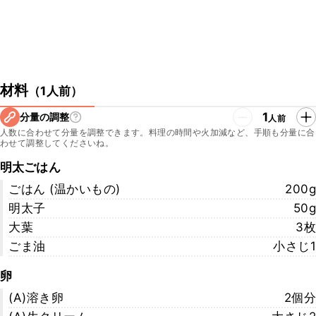
材料
（
1人前
）
1
分量の調整
人前
人数に合わせて分量を調整できます。料理の時間や火加減など、手順も分量に合
わせて調整してくださいね。
明太ごはん
ごはん (温かいもの)
200g
明太子
50g
大葉
3枚
ごま油
小さじ1
卵
(A)溶き卵
2個分