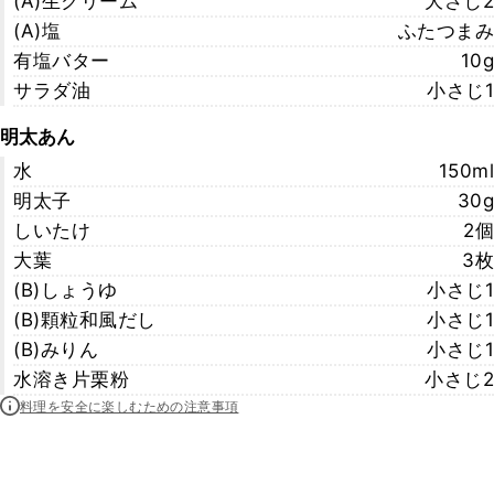
(A)生クリーム
大さじ2
(A)塩
ふたつまみ
有塩バター
10g
サラダ油
小さじ1
明太あん
水
150ml
明太子
30g
しいたけ
2個
大葉
3枚
(B)しょうゆ
小さじ1
(B)顆粒和風だし
小さじ1
(B)みりん
小さじ1
水溶き片栗粉
小さじ2
料理を安全に楽しむための注意事項