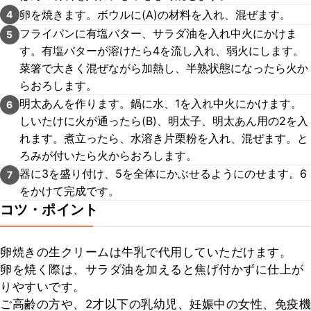
卵を焼きます。ボウルに(A)の材料を入れ、混ぜます。
4
フライパンに有塩バター、サラダ油を入れ中火にかけま
5
す。有塩バターが溶けたら4を流し入れ、弱火にします。
菜箸で大きく混ぜながら加熱し、半熟状態になったら火か
らおろします。
明太あんを作ります。鍋に水、1を入れ中火にかけます。
6
しいたけに火が通ったら(B)、明太子、明太あん用の2を入
れます。煮立ったら、水溶き片栗粉を入れ、混ぜます。と
ろみが付いたら火からおろします。
器に3を盛り付け、5を全体にかぶせるようにのせます。6
7
をかけて完成です。
コツ・ポイント
卵焼きの生クリームは牛乳で代用していただけます。

卵を焼く際は、サラダ油を加えると焦げ付かずに仕上が
りやすいです。

ご高齢の方や、2才以下の乳幼児、妊娠中の女性、免疫機