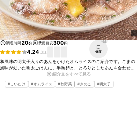
549
20
300
調理時間
費用目安
分
円
4.24
保存
(
6
)
和風味の明太子入りのあんをかけたオムライスのご紹介です。ごまの
風味が効いた明太ごはんに、半熟卵と、とろりとしたあんを合わせた
紹介文をすべて見る
ボリュームのある一品です。いつものオムライスの味に変化を付けた
い時にもおすすめです。
#
しいたけ
#
オムライス
#
秋野菜
#
きのこ
#
明太子