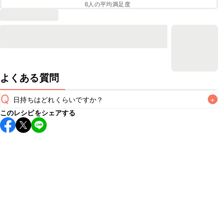
6
人の平均満足度
よくある質問
Q
日持ちはどれくらいですか？
+
このレシピをシェアする
保存期間は冷蔵で当日中が目安です。なるべくお早めにお召
し上がりください。

A
※日持ちは目安です。
こちら
の注意事項をご確認の上、正し