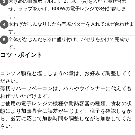
大きめの耐熱ボウルに1、2、水、(A)を入れて混ぜ合わ
3
せ、ラップをかけ、600Wの電子レンジで8分加熱しま
す。
玉ねぎがしんなりしたら有塩バターを入れて混ぜ合わせま
4
す。
全体がなじんだら器に盛り付け、パセリをかけて完成で
5
す。
コツ・ポイント
コンソメ顆粒と塩こしょうの量は、お好みで調整してく
ださい。

薄切りハーフベーコンは、ハムやウインナーに代えても
お作りいただけます。

ご使用の電子レンジの機種や耐熱容器の種類、食材の状
態により加熱具合に誤差が生じます。様子を確認しなが
ら、必要に応じて加熱時間を調整しながら加熱してくだ
さい。