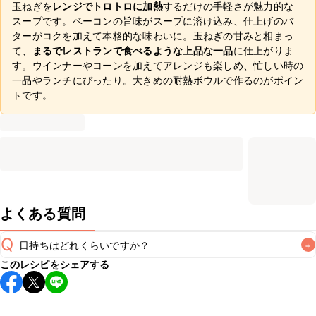
玉ねぎを
レンジでトロトロに加熱
するだけの手軽さが魅力的な
スープです。ベーコンの旨味がスープに溶け込み、仕上げのバ
ターがコクを加えて本格的な味わいに。玉ねぎの甘みと相まっ
て、
まるでレストランで食べるような上品な一品
に仕上がりま
す。ウインナーやコーンを加えてアレンジも楽しめ、忙しい時の
一品やランチにぴったり。大きめの耐熱ボウルで作るのがポイン
トです。
よくある質問
Q
日持ちはどれくらいですか？
+
このレシピをシェアする
保存期間は冷蔵で翌日中が目安です。なるべくお早めにお召
し上がりください。

A