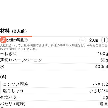
材料
（
2人前
）
2
分量の調整
人前
人数に合わせて分量を調整できます。料理の時間や火加減など、手順も分量に合
わせて調整してくださいね。
玉ねぎ
100g
薄切りハーフベーコン
50g
水
400ml
(A)
コンソメ顆粒
小さじ2
塩こしょう
小さじ1/4
有塩バター
10g
パセリ (乾燥)
適量