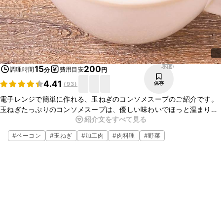
5214
15
200
調理時間
費用目安
分
円
4.41
保存
(
93
)
電子レンジで簡単に作れる、玉ねぎのコンソメスープのご紹介です。
玉ねぎたっぷりのコンソメスープは、優しい味わいでほっと温まりま
紹介文をすべて見る
すよ。ベーコンとバターのコクと旨みが効いた一品です。火を使わず
にさっとお作りいただけますので、ぜひお試しくださいね。
#
ベーコン
#
玉ねぎ
#
加工肉
#
肉料理
#
野菜