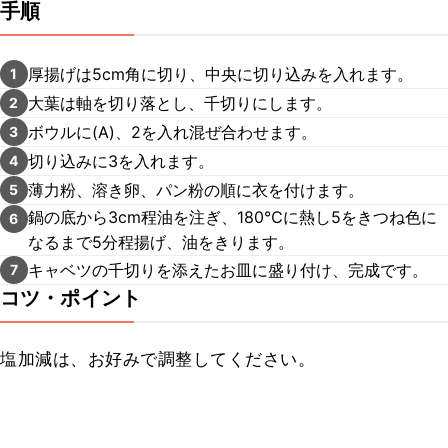
手順
厚揚げは5cm角に切り、中央に切り込みを入れます。
1
大葉は軸を切り落とし、千切りにします。
2
ボウルに(A)、2を入れ混ぜ合わせます。
3
切り込みに3を入れます。
4
薄力粉、溶き卵、パン粉の順に衣を付けます。
5
鍋の底から3cm程油を注ぎ、180℃に熱し5をきつね色に
6
なるまで5分程揚げ、油をきります。
キャベツの千切りを添えたお皿に盛り付け、完成です。
7
コツ・ポイント
塩加減は、お好みで調整してください。