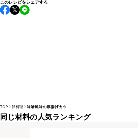
このレシピをシェアする
保存期間は冷蔵で翌日中が目安です。なるべくお早めにお召
し上がりください。

A
※日持ちは目安です。
こちら
の注意事項をご確認の上、正し
TOP
卵料理
味噌風味の厚揚げカツ
同じ材料の人気ランキング