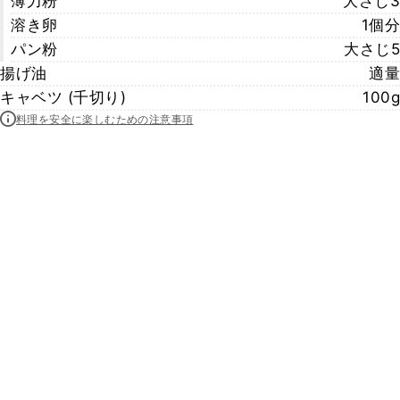
薄力粉
大さじ3
溶き卵
1個分
パン粉
大さじ5
揚げ油
適量
キャベツ (千切り)
100g
料理を安全に楽しむための注意事項