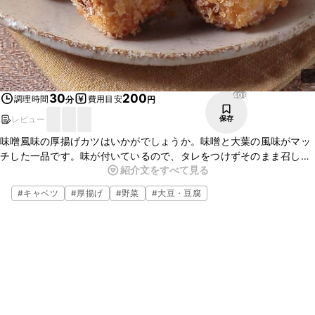
409
30
200
調理時間
費用目安
分
円
レビュー
保存
味噌風味の厚揚げカツはいかがでしょうか。味噌と大葉の風味がマッ
チした一品です。味が付いているので、タレをつけずそのまま召し上
紹介文をすべて見る
がって頂けます。お酒のおつまみにもおすすめですよ。ぜひお試し下
さい。
#
キャベツ
#
厚揚げ
#
野菜
#
大豆・豆腐