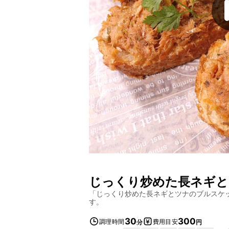
じっくり炒めた長ネギと
「
じっくり炒めた長ネギとツナのブルスケ
す。
30
300
調理時間
費用目安
分
円