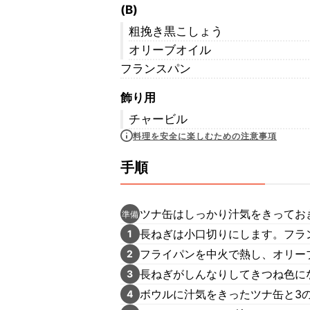
(B)
粗挽き黒こしょう
オリーブオイル
フランスパン
飾り用
チャービル
料理を安全に楽しむための注意事項
手順
ツナ缶はしっかり汁気をきってお
準備
長ねぎは小口切りにします。フラ
1
フライパンを中火で熱し、オリー
2
長ねぎがしんなりしてきつね色にな
3
ボウルに汁気をきったツナ缶と3の
4