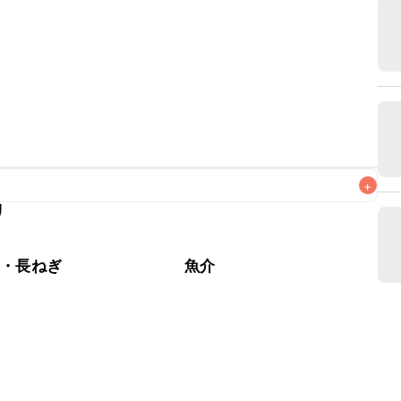
+
リ
なるべくお早めにお召し上がりください。

ぎ・長ねぎ
魚介