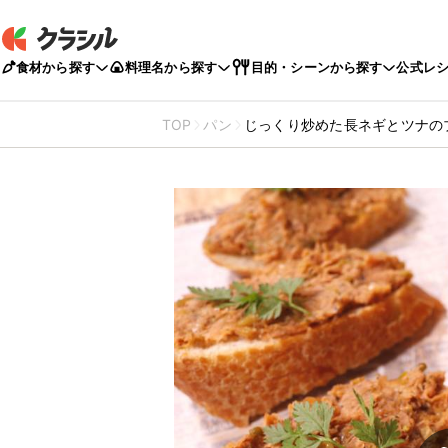
食材から探す
料理名から探す
目的・シーンから探す
公式レ
TOP
パン
じっくり炒めた長ネギとツナの