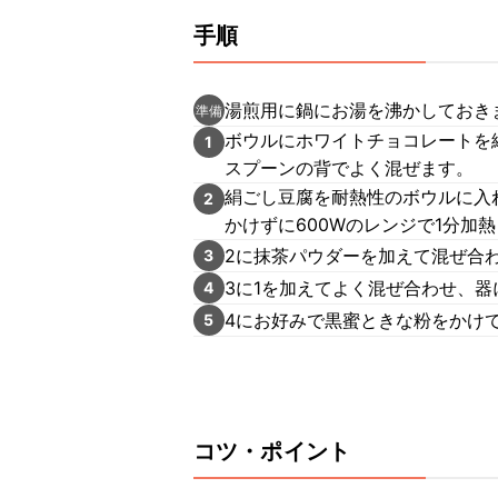
手順
湯煎用に鍋にお湯を沸かしておき
準備
ボウルにホワイトチョコレートを
1
スプーンの背でよく混ぜます。
絹ごし豆腐を耐熱性のボウルに入
2
かけずに600Wのレンジで1分加
2に抹茶パウダーを加えて混ぜ合
3
3に1を加えてよく混ぜ合わせ、器
4
4にお好みで黒蜜ときな粉をかけ
5
コツ・ポイント