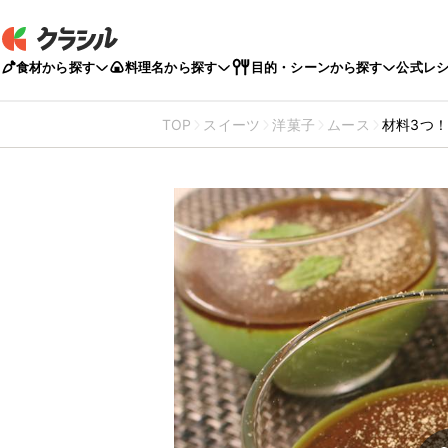
食材から探す
料理名から探す
目的・シーンから探す
公式レ
TOP
スイーツ
洋菓子
ムース
材料3つ