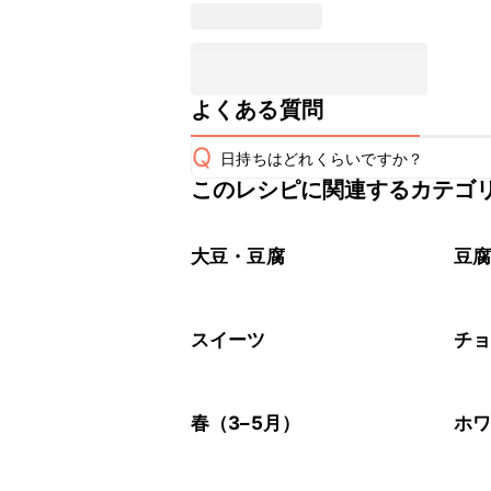
よくある質問
Q
日持ちはどれくらいですか？
このレシピに関連するカテゴ
保存期間は冷蔵で当日中が目安です。
A
※日持ちは目安です。
こちら
大豆・豆腐
豆
スイーツ
チ
春（3–5月）
ホ