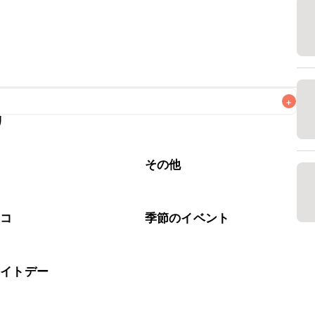
+
リ
なるべくお早めにお召し上がりください。

腐
その他
ョコ
季節のイベント
ワイトデー