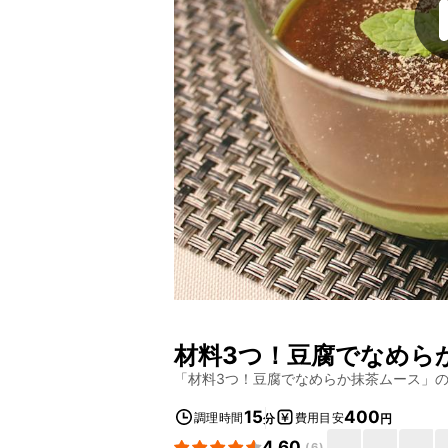
材料3つ！豆腐でなめら
「
材料3つ！豆腐でなめらか抹茶ムース
」
15
400
調理時間
費用目安
分
円
4.60
(
6
)