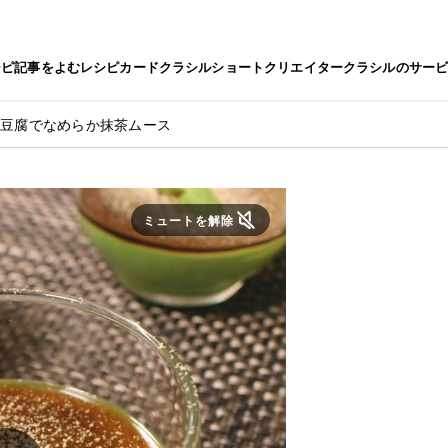
シピ
記事をよむ
レシピカード
クラシルショート
クリエイター
クラシルのサー
！豆腐でなめらか抹茶ムース
ミュートを解除