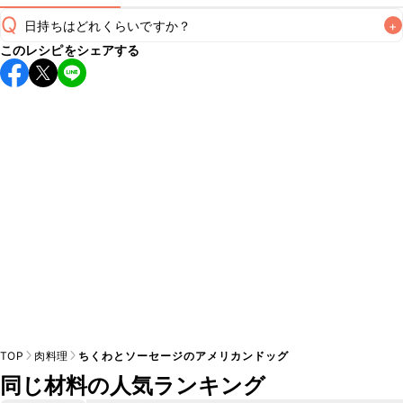
Q
日持ちはどれくらいですか？
+
このレシピをシェアする
保存期間は冷蔵で翌日中が目安です。なるべくお早めにお召
し上がりください。

A
※日持ちは目安です。
こちら
の注意事項をご確認の上、正し
TOP
肉料理
ちくわとソーセージのアメリカンドッグ
同じ材料の人気ランキング