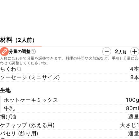
材料
（
2人前
）
2
分量の調整
人前
人数に合わせて分量を調整できます。料理の時間や火加減など、手順も分量に合
わせて調整してくださいね。
ちくわ
4本
ソーセージ (ミニサイズ)
8本
生地
ホットケーキミックス
100g
牛乳
80ml
揚げ油
適量
ケチャップ (添える用)
大さじ1
パセリ (飾り用)
適量