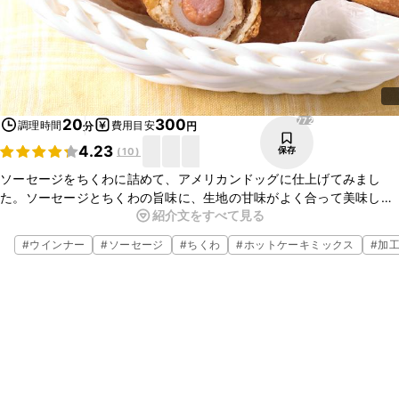
772
20
300
調理時間
費用目安
分
円
4.23
保存
(
10
)
ソーセージをちくわに詰めて、アメリカンドッグに仕上げてみまし
た。ソーセージとちくわの旨味に、生地の甘味がよく合って美味しい
紹介文をすべて見る
です。生地はホットケーキミックスを使用してますので、簡単に出来
ます。お持ち寄りやパーティーにも便利ですので、是非お試しくださ
#
ウインナー
#
ソーセージ
#
ちくわ
#
ホットケーキミックス
#
加
いね。