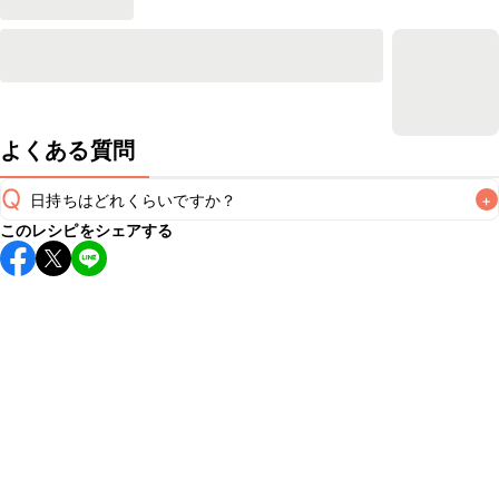
よくある質問
Q
日持ちはどれくらいですか？
+
このレシピをシェアする
保存期間は冷蔵で当日中が目安です。なるべくお早めにお召
し上がりください。

A
※日持ちは目安です。
こちら
の注意事項をご確認の上、正し