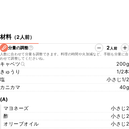
材料
（
2人前
）
2
分量の調整
人前
人数に合わせて分量を調整できます。料理の時間や火加減など、手順も分量に合
わせて調整してくださいね。
キャベツ
200g
きゅうり
1/2本
塩
小さじ1/2
カニカマ
40g
(A)
マヨネーズ
小さじ2
酢
小さじ2
オリーブオイル
小さじ2