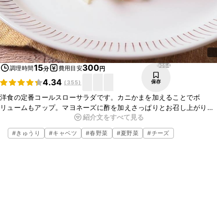
9054
15
300
調理時間
費用目安
分
円
4.34
保存
(
355
)
洋食の定番コールスローサラダです。カニかまを加えることでボ
リュームもアップ。マヨネーズに酢を加えさっぱりとお召し上がりい
紹介文をすべて見る
ただけます。とても簡単に仕上がりますので、今晩の一品にいかがで
しょうか。　　　　　　　　　　　
#
きゅうり
#
キャベツ
#
春野菜
#
夏野菜
#
チーズ