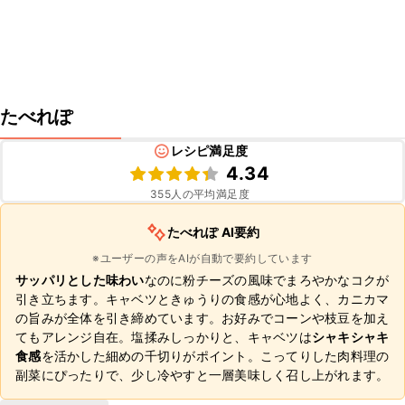
たべれぽ
レシピ満足度
4.34
355
人の平均満足度
たべれぽ AI要約
※ユーザーの声をAIが自動で要約しています
サッパリとした味わい
なのに粉チーズの風味でまろやかなコクが
引き立ちます。キャベツときゅうりの食感が心地よく、カニカマ
の旨みが全体を引き締めています。お好みでコーンや枝豆を加え
てもアレンジ自在。塩揉みしっかりと、キャベツは
シャキシャキ
食感
を活かした細めの千切りがポイント。こってりした肉料理の
副菜にぴったりで、少し冷やすと一層美味しく召し上がれます。