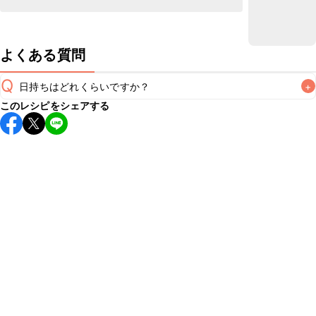
よくある質問
Q
日持ちはどれくらいですか？
+
このレシピをシェアする
保存期間は冷蔵で2~3日が目安です。なるべくお早めにお召
し上がりください。

A
※日持ちは目安です。
こちら
の注意事項をご確認の上、正し