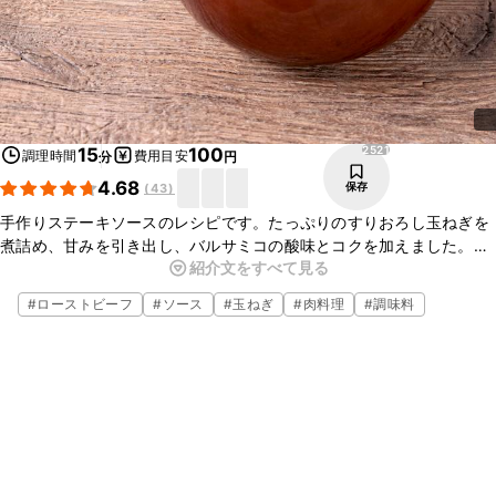
2521
15
100
調理時間
費用目安
分
円
4.68
保存
(
43
)
手作りステーキソースのレシピです。たっぷりのすりおろし玉ねぎを
煮詰め、甘みを引き出し、バルサミコの酸味とコクを加えました。ス
紹介文をすべて見る
テーキの他に、ローストビーフやハンバーグなどの肉料理とも相性抜
群です。ぜひお試しくださいね。
#
ローストビーフ
#
ソース
#
玉ねぎ
#
肉料理
#
調味料