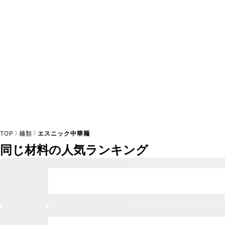
※日持ちは目安です。
こちら
の注意事項をご確認の上、正し
TOP
麺類
エスニック中華麺
同じ材料の人気ランキング