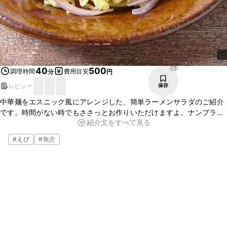
152
40
500
調理時間
費用目安
分
円
レビュー
保存
中華麺をエスニック風にアレンジした、簡単ラーメンサラダのご紹介
です。時間がない時でもささっとお作りいただけますよ。ナンプラー
紹介文をすべて見る
の香りが食欲をそそって、お腹も大満足の一品です。この機会にぜひ
作ってみてくださいね。
#
えび
#
魚介