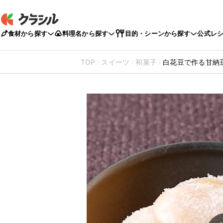
食材から探す
料理名から探す
目的・シーンから探す
公式レ
TOP
スイーツ
和菓子
白花豆で作る甘納