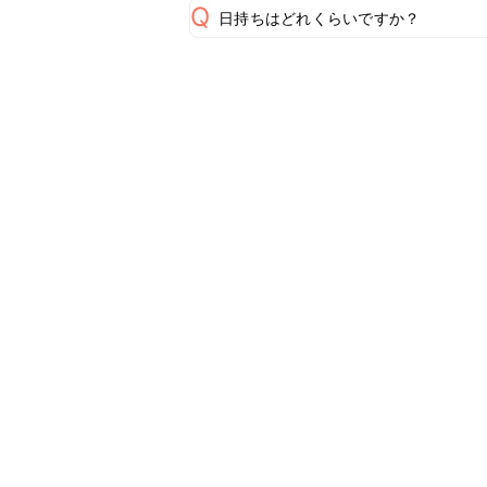
Q
日持ちはどれくらいですか？
保存期間は常温で翌日中が目安です。
A
※日持ちは目安です。
こちら