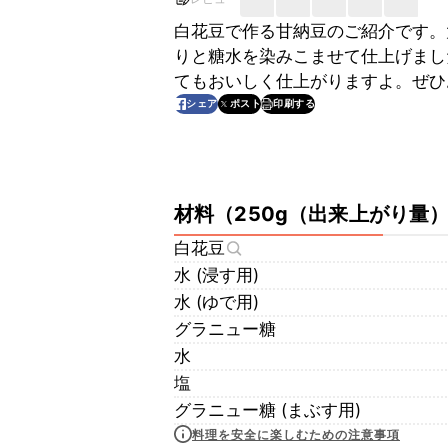
白花豆で作る甘納豆のご紹介です。
りと糖水を染みこませて仕上げまし
てもおいしく仕上がりますよ。ぜひ
印刷する
シェア
ポスト
材料
（
250g（出来上がり量
白花豆
水 (浸す用)
水 (ゆで用)
グラニュー糖
水
塩
グラニュー糖 (まぶす用)
料理を安全に楽しむための注意事項