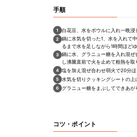
手順
白花豆、水をボウルに入れ一晩浸
1
鍋に水気を切った1、水を入れて
2
るまで水を足しながら1時間ほど
鍋に水、グラニュー糖を入れ混ぜ
3
し沸騰直前で火を止めて粗熱を取
塩を加え混ぜ合わせ弱火で20分
4
水気を切りクッキングシートの上
5
グラニュー糖をまぶしてできあが
6
コツ・ポイント