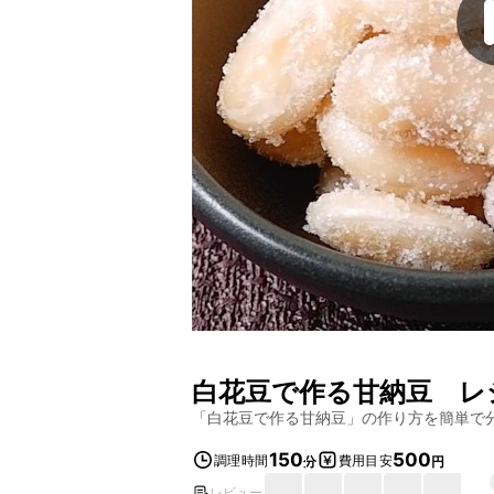
白花豆で作る甘納豆
レシ
「
白花豆で作る甘納豆
」の作り方を簡単で
150
500
調理時間
費用目安
分
円
レビュー