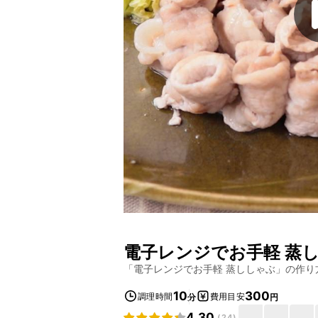
電子レンジでお手軽 蒸
「
電子レンジでお手軽 蒸ししゃぶ
」の作り
10
300
調理時間
費用目安
分
円
4.30
(
24
)