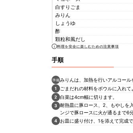
白すりごま
みりん
しょうゆ
酢
顆粒和風だし
料理を安全に楽しむための注意事項
手順
みりんは、加熱を行いアルコール
準備
ごまだれの材料をボウルに入れて
1
白菜は4cm幅に切ります。
2
耐熱皿に豚ロース、2、もやしを
3
ンジで豚ロースに火が通るまで6
お皿に盛り付け、1を添えて完成
4