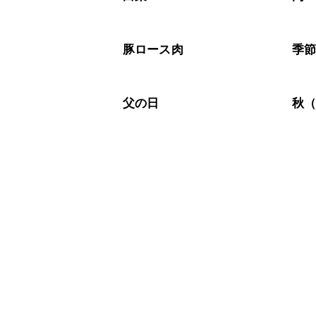
豚ロース肉
季
父の日
秋（