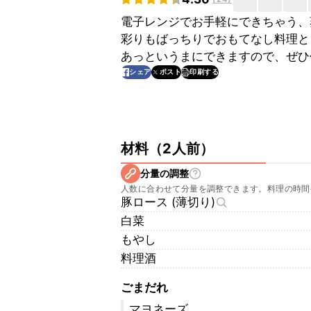
電子レンジでお手軽にできちゃう、
彩りもばっちりでおもてなし料理と
あっというまにできますので、ぜひ
印刷する
シェア
ポスト
材料
（
2人前
）
分量の調整
人数に合わせて分量を調整できます。料理の時間
豚ロース (薄切り)
白菜
もやし
料理酒
ごまだれ
マヨネーズ