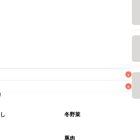
+
+
リ
なるべくお早めにお召し上がりください。

やし
冬野菜
豚肉