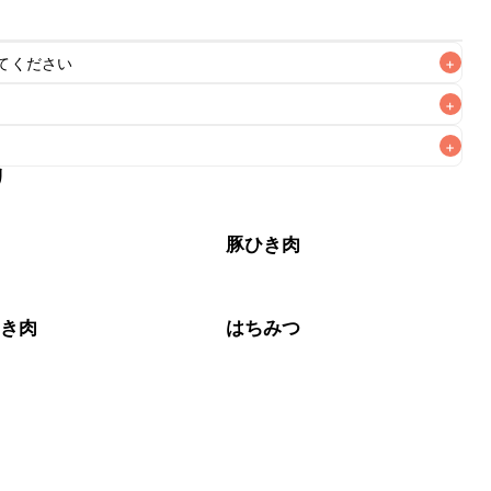
てください
+
+
+
リ
なるべくお早めにお召し上がりください。

肉
豚ひき肉
ひき肉
はちみつ