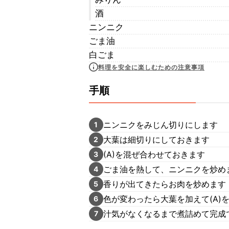
酒
ニンニク
ごま油
白ごま
料理を安全に楽しむための注意事項
手順
ニンニクをみじん切りにします
1
大葉は細切りにしておきます
2
(A)を混ぜ合わせておきます
3
ごま油を熱して、ニンニクを炒め
4
香りが出てきたらお肉を炒めます
5
色が変わったら大葉を加えて(A)
6
汁気がなくなるまで煮詰めて完成
7