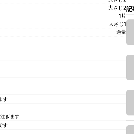
大さじ2
記
1片
大さじ1
適量
ます
を注ぎます
です