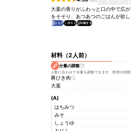
大葉の香りがふわっと口の中で広が
をそそり、あつあつのごはんが欲し
印刷する
シェア
ポスト
材料
（
2人前
）
分量の調整
人数に合わせて分量を調整できます。料理の時間
豚ひき肉
大葉
(A)
はちみつ
みそ
しょうゆ
みりん