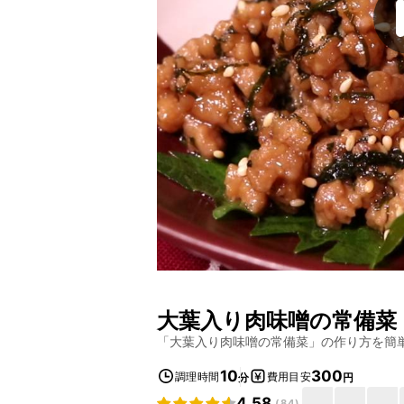
大葉入り肉味噌の常備菜
「
大葉入り肉味噌の常備菜
」の作り方を簡
10
300
調理時間
費用目安
分
円
4.58
(
84
)