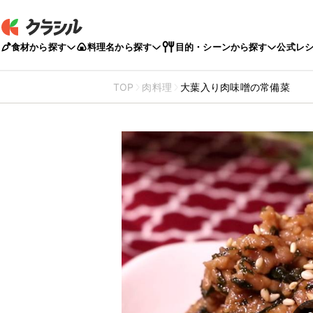
食材から探す
料理名から探す
目的・シーンから探す
公式レ
TOP
肉料理
大葉入り肉味噌の常備菜