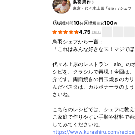
鳥羽周作
東京・代々木上原「sio」/シェフ
10
100
調理時間
費用目安
分
円
4.75
(
181
)
鳥羽シェフから一言：
「これはみんな好きな味！マジでほ
代々木上原のレストラン「sio」
シピを、クラシルで再現！今回は、
介です。両面焼きの目玉焼きのカリ
んだパスタは、カルボナーラのよう
さいね。
こちらのレシピでは、シェフに教え
ご家庭で作りやすい手順や材料で再
してみてくださいね。
https://www.kurashiru.com/reci