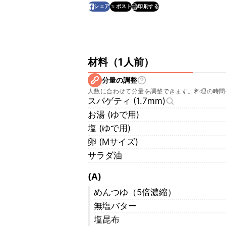
印刷する
シェア
ポスト
材料
（
1人前
）
分量の調整
人数に合わせて分量を調整できます。料理の時間
スパゲティ (1.7mm)
お湯 (ゆで用)
塩 (ゆで用)
卵 (Mサイズ)
サラダ油
(A)
めんつゆ（5倍濃縮）
無塩バター
塩昆布