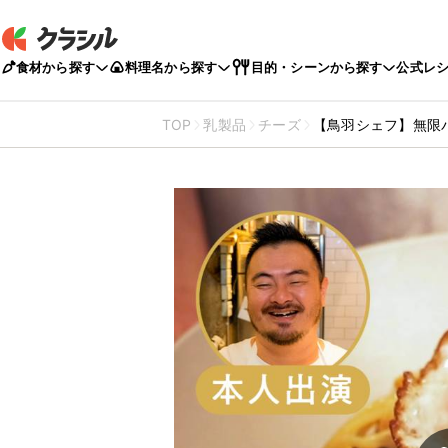
食材から探す
料理名から探す
目的・シーンから探す
公式レ
TOP
乳製品
チーズ
【鳥羽シェフ】無限