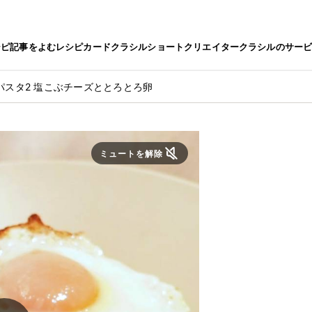
シピ
記事をよむ
レシピカード
クラシルショート
クリエイター
クラシルのサー
パスタ2 塩こぶチーズととろとろ卵
ミュートを解除