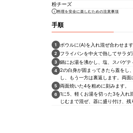
粉チーズ
料理を安全に楽しむための注意事項
手順
ボウルに(A)を入れ混ぜ合わせま
1
フライパンを中火で熱してサラダ
2
鍋にお湯を沸かし、塩、スパゲティ
3
2の白身が固まってきたら蓋をし
4
し、もう一方は裏返します。両面
両面焼いた4を粗めに刻みます。
5
1に5、軽くお湯を切った3を入
6
じむまで混ぜ、器に盛り付け、残