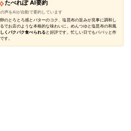
たべれぽ AI要約
ーの声をAIが自動で要約しています
卵のとろとろ感とバターのコク、塩昆布の旨みが見事に調和し
るでお店のような本格的な味わいに。めんつゆと塩昆布の和風
しくパクパク食べられる
と好評です。忙しい日でもパパッと作
です。